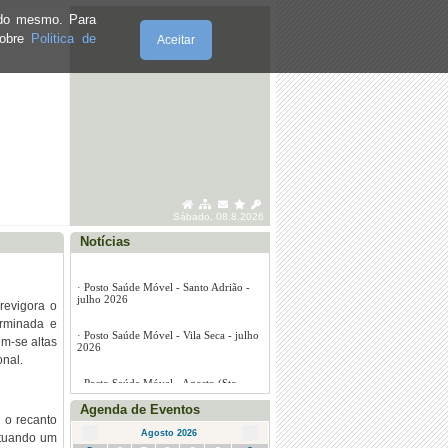
2026
e do mesmo. Para
sobre
Politica de
Aceitar
·
Posto Saúde Móvel - Santo Adrião -
julho 2026
·
Posto Saúde Móvel - Vila Seca - julho
2026
·
Posto Saúde Móvel - Agosto (Sto.
Adrião, Vila Seca e Marmelal)
Sábado, 08.8.2026
Notícias
revigora o
erminada e
em-se altas
nal.
Agenda de Eventos
 o recanto
Agosto 2026
etuando um