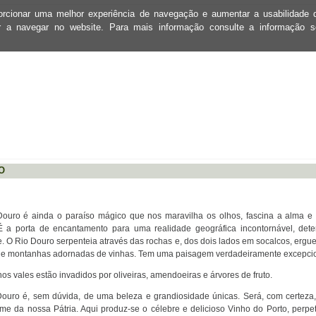
oporcionar uma melhor experiência de navegação e aumentar a usabilidad
ar a navegar no website. Para mais informação consulte a informação 
O
ouro é ainda o paraíso mágico que nos maravilha os olhos, fascina a alma e 
É a porta de encantamento para uma realidade geográfica incontornável, det
. O Rio Douro serpenteia através das rochas e, dos dois lados em socalcos, ergu
e montanhas adornadas de vinhas. Tem uma paisagem verdadeiramente excepcio
s vales estão invadidos por oliveiras, amendoeiras e árvores de fruto.
ouro é, sem dúvida, de uma beleza e grandiosidade únicas. Será, com certeza,
ime da nossa Pátria. Aqui produz-se o célebre e delicioso
Vinho do Porto, perp