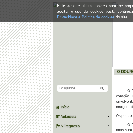
Este website utiliza cookies para lhe pr
aceitar o uso de cookies basta continu
Privacidade e Política de cookies
do site.
O DOUR
O D
coração. 
envolvente
margens d
Início
Os pequeno
Autarquia
O D
A Freguesia
mais subl