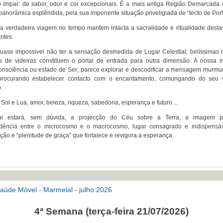
o ímpar: de sabor, odor e cor excepcionais. É a mais antiga Região Demarcada
panorâmica esplêndida, pela sua imponente situação priveligiada de “tecto de Port
 verdadeira viagem no tempo mantem intacta a sacralidade e ritualidade desta
ntes.
uase impossivel não ter a sensação desmedida de Lugar Celestial; belíssimas
s de videiras constituem o portal de entrada para outra dimensão. A nossa 
consciência ou estado de Ser; parece explorar e descodificar a mensagem murmu
procurando estabelecer contacto com o encantamento, comungando do seu v
.
Sol e Lua, amor, beleza, riqueza, sabedoria, esperança e futuro…
ui estará, sem dúvida, a projecção do Céu sobre a Terra, a imagem pe
dência entre o microcosmo e o macrocosmo, lugar consagrado e indispensá
ão e “plenitude de graça” que fortalece e revigora a esperança.
aúde Móvel - Marmelal - julho 2026
4ª Semana (terça-feira
21/07/2026)