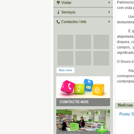
Patrimoni
Visitar
com vista 
Serviços
Uma
Contactos / Info
deslumbra
É q
atapetada
dispara, 
campos, 
significado
O Douro é 
Aq
Mais fotos
correspon
contemplaç
CONTACTE-NOS
Notícias
Posto S