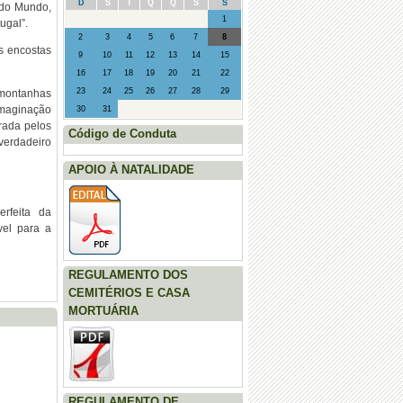
D
S
T
Q
Q
S
S
 do Mundo,
1
ugal”.
2
3
4
5
6
7
8
s encostas
9
10
11
12
13
14
15
16
17
18
19
20
21
22
23
24
25
26
27
28
29
 montanhas
imaginação
30
31
rada pelos
Código de Conduta
erdadeiro
APOIO À NATALIDADE
rfeita da
vel para a
REGULAMENTO DOS
CEMITÉRIOS E CASA
MORTUÁRIA
REGULAMENTO DE