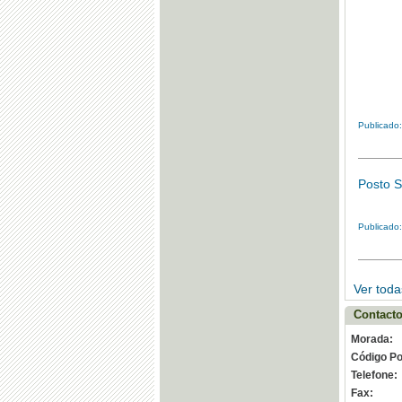
Publicado:
Posto S
Publicado
Ver toda
Contacto
Morada:
Código Po
Telefone:
Fax: