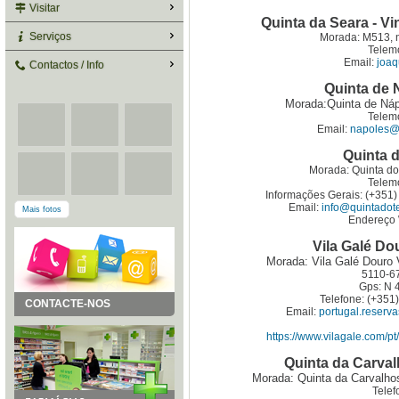
Visitar
Quinta da Seara - V
Serviços
Morada: M513, n
Telem
Email:
joaq
Contactos / Info
Quinta de 
Morada:Quinta de Náp
Telem
Email:
napoles@n
Quinta 
Morada: Quinta do
Telem
Informações Gerais: (+351)
Email:
info@quintado
Mais fotos
Endereço
Vila Galé Do
Morada: Vila Galé Douro 
5110-6
Gps: N 4
Telefone: (+351
CONTACTE-NOS
Email:
portugal.reserv
https://www.vilagale.com/pt
Quinta da Carval
Morada: Quinta da Carvalho
Telef