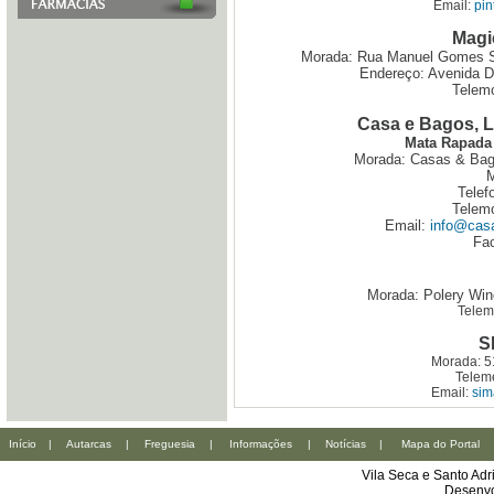
Email:
pi
Magi
Morada: Rua Manuel Gomes Sa
Endereço: Avenida Dr
Telemó
Casa e Bagos, L
Mata Rapada 
Morada: Casas & Bag
M
Telef
Telemó
Email:
info@cas
Fa
Morada: Polery Win
Telem
S
Morada: 5
Telem
Email:
sim
Início
|
Autarcas
|
Freguesia
|
Informações
|
Notícias
|
Mapa do Portal
Vila Seca e Santo Ad
Desenvo