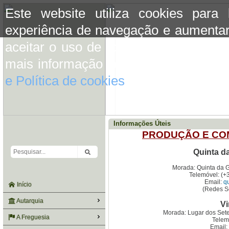
Este website utiliza cookies para
experiência de navegação e aumentar
aceitar o uso de cookies basta conti
mais informação consulte a informaç
e Política de cookies
do site.
Informações Úteis
PRODUÇÃO E COM
Quinta d
Morada: Quinta da 
Telemóvel: (+
Email:
q
Início
(Redes S
Autarquia
V
Morada: Lugar dos Sete
A Freguesia
Telem
Email