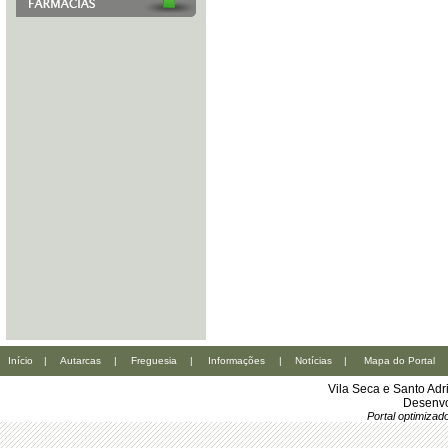
Início
|
Autarcas
|
Freguesia
|
Informações
|
Notícias
|
Mapa do Portal
Vila Seca e Santo Ad
Desenvo
Portal optimiza