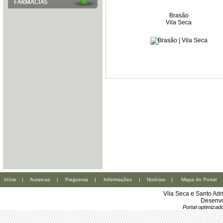
Brasão
Vila Seca
Início
|
Autarcas
|
Freguesia
|
Informações
|
Notícias
|
Mapa do Portal
Vila Seca e Santo Ad
Desenvo
Portal optimiza