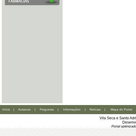
Início
|
Autarcas
|
Freguesia
|
Informações
|
Notícias
|
Mapa do Portal
Vila Seca e Santo Ad
Desenvo
Portal optimiza