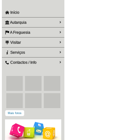
Início
Autarquia
A Freguesia
Visitar
Serviços
Contactos / Info
Mais fotos