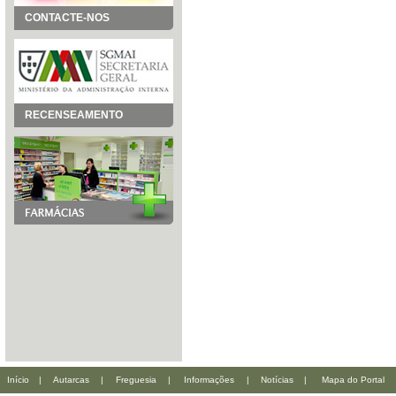
CONTACTE-NOS
RECENSEAMENTO
Início
|
Autarcas
|
Freguesia
|
Informações
|
Notícias
|
Mapa do Portal