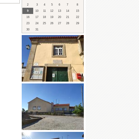
2
3
4
5
6
7
8
9
10
11
12
13
14
15
16
17
18
19
20
21
22
23
24
25
26
27
28
29
30
31