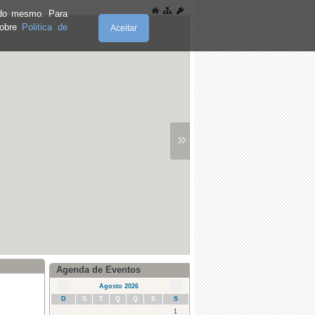
e do mesmo. Para
sobre
Politica de
Aceitar
»
Agenda de Eventos
Agosto 2026
D
S
T
Q
Q
S
S
1