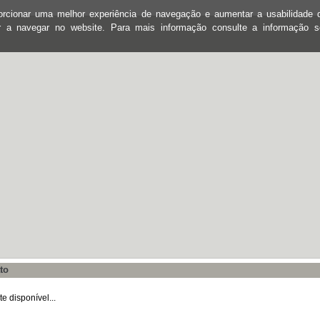
oporcionar uma melhor experiência de navegação e aumentar a usabilidad
ar a navegar no website. Para mais informação consulte a informação 
to
 disponível...