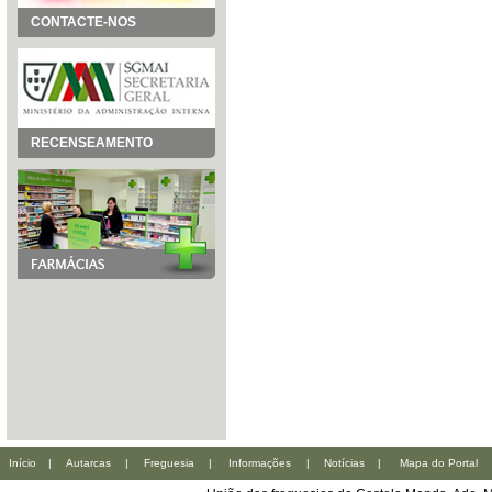
CONTACTE-NOS
RECENSEAMENTO
Início
|
Autarcas
|
Freguesia
|
Informações
|
Notícias
|
Mapa do Portal