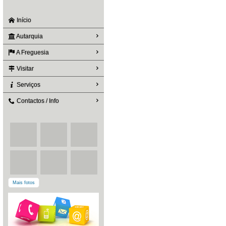
Início
Autarquia
A Freguesia
Visitar
Serviços
Contactos / Info
Mais fotos