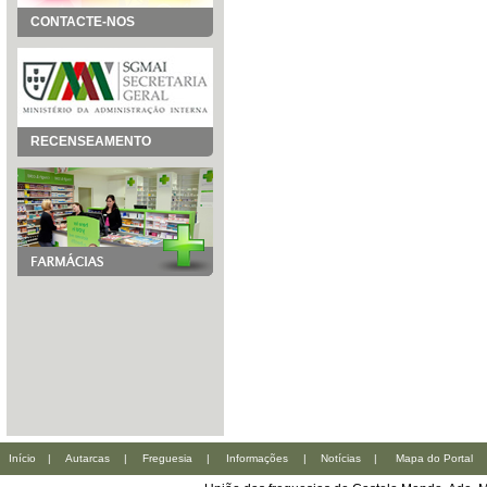
CONTACTE-NOS
RECENSEAMENTO
Início
|
Autarcas
|
Freguesia
|
Informações
|
Notícias
|
Mapa do Portal