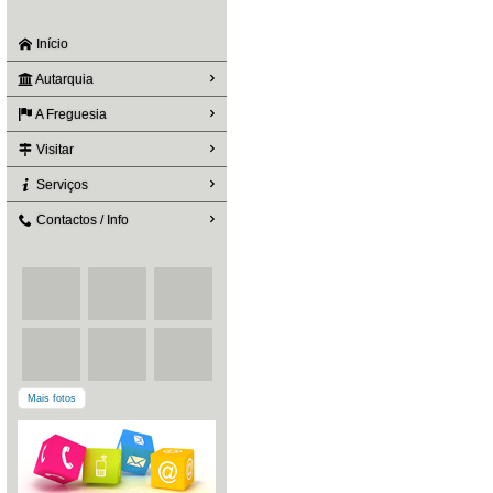
Início
Autarquia
A Freguesia
Visitar
Serviços
Contactos / Info
Mais fotos