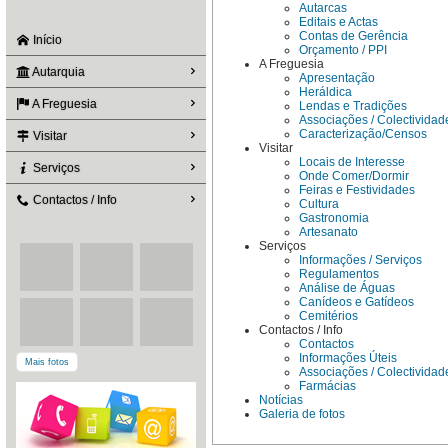
Autarcas
Editais e Actas
Contas de Gerência
Início
Orçamento / PPI
A Freguesia
Autarquia
Apresentação
Heráldica
A Freguesia
Lendas e Tradições
Associações / Colectividad
Caracterização/Censos
Visitar
Visitar
Locais de Interesse
Serviços
Onde Comer/Dormir
Feiras e Festividades
Contactos / Info
Cultura
Gastronomia
Artesanato
Serviços
Informações / Serviços
Regulamentos
Análise de Águas
Canídeos e Gatídeos
Cemitérios
Contactos / Info
Contactos
Informações Úteis
Mais fotos
Associações / Colectividad
Farmácias
Notícias
Galeria de fotos