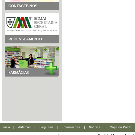
CONTACTE-NOS
RECENSEAMENTO
Início
|
Autarcas
|
Freguesia
|
Informações
|
Notícias
|
Mapa do Portal