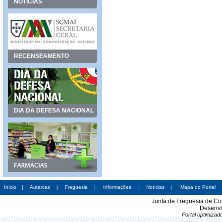
NOTÍCIAS
RECENSEAMENTO
DIA DA DEFESA NACIONAL
Início
|
Autarcas
|
Freguesia
|
Informações
|
Notícias
|
Mapa do Portal
Junta de Freguesia de Co
Desenvo
Portal optimiza