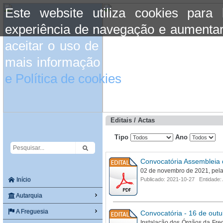
Este website utiliza cookies para
experiência de navegação e aumentar
aceitar o uso de cookies basta conti
mais informação consulte a informaç
e Política de cookies
do site.
Editais / Actas
Tipo
Ano
Convocatória Assembleia 
02 de novembro de 2021, pelas
Início
Publicado: 2021-10-27 Entidade:
Autarquia
A Freguesia
Convocatória - 16 de out
Instalação dos Órgãos da Fr