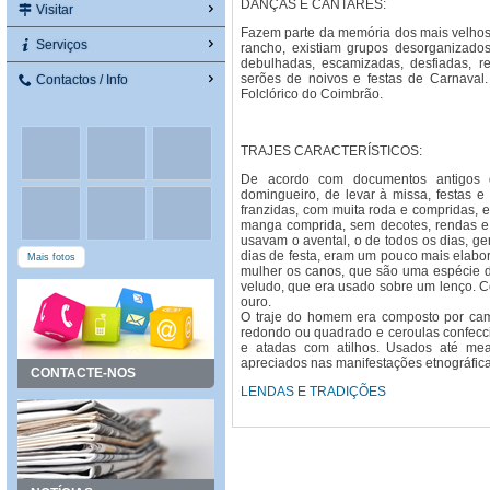
DANÇAS E CANTARES:
Visitar
Fazem parte da memória dos mais velhos,
Serviços
rancho, existiam grupos desorganizad
debulhadas, escamizadas, desfiadas, ret
serões de noivos e festas de Carnaval
Contactos / Info
Folclórico do Coimbrão.
TRAJES CARACTERÍSTICOS:
De acordo com documentos antigos de
domingueiro, de levar à missa, festas e
franzidas, com muita roda e compridas, e
manga comprida, sem decotes, rendas e
usavam o avental, o de todos os dias, g
dias de festa, eram um pouco mais elabo
Mais fotos
mulher os canos, que são uma espécie de
veludo, que era usado sobre um lenço. 
ouro.
O traje do homem era composto por cami
redondo ou quadrado e ceroulas confecc
e atadas com atilhos. Usados até mea
apreciados nas manifestações etnográfica
CONTACTE-NOS
LENDAS E TRADIÇÕES