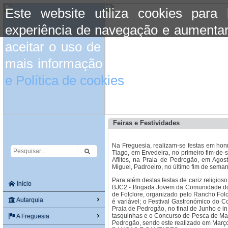
Este website utiliza cookies para
experiência de navegação e aumentar
aceitar o uso de cookies basta conti
mais informação consulte a informaç
e Política de cookies
do site.
Feiras e Festividades
Na Freguesia, realizam-se festas em hon
Tiago, em Ervedeira, no primeiro fim-de
Aflitos, na Praia de Pedrogão, em Agost
Miguel, Padroeiro, no último fim de sema
Para além destas festas de cariz religios
Início
BJC2 - Brigada Jovem da Comunidade do 
de Folclore, organizado pelo Rancho Folc
Autarquia
é variável; o Festival Gastronómico do C
Praia de Pedrogão, no final de Junho e i
tasquinhas e o Concurso de Pesca de Mar
A Freguesia
Pedrogão, sendo este realizado em Març