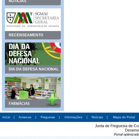
NOTÍCIAS
RECENSEAMENTO
DIA DA DEFESA NACIONAL
Início
|
Autarcas
|
Freguesia
|
Informações
|
Notícias
|
Mapa do Portal
Junta de Freguesia de Co
Desenvo
Portal optimiza