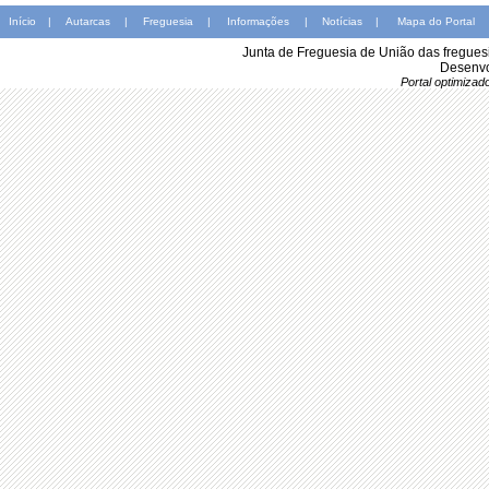
Início
|
Autarcas
|
Freguesia
|
Informações
|
Notícias
|
Mapa do Portal
Junta de Freguesia de União das fregues
Desenvo
Portal optimiza