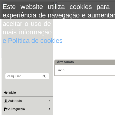
Este website utiliza cookies para
experiência de navegação e aumentar
aceitar o uso de cookies basta conti
mais informação consulte a informaç
e Política de cookies
do site.
Artesanato
Linho
Início
Autarquia
A Freguesia