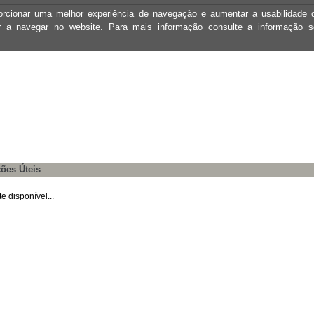
oporcionar uma melhor experiência de navegação e aumentar a usabilidad
ar a navegar no website. Para mais informação consulte a informação 
ões Úteis
 disponível...