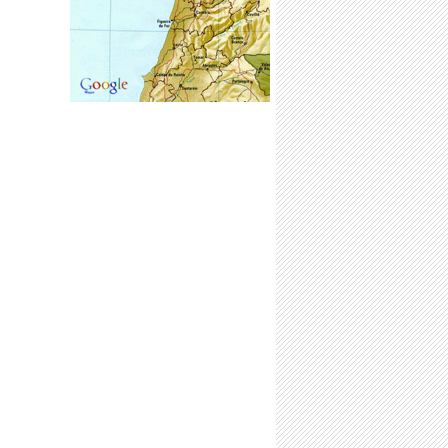
·
Anúncio de Hasta Pública
·
Aviso
·
Concurso Fotográfico 2019