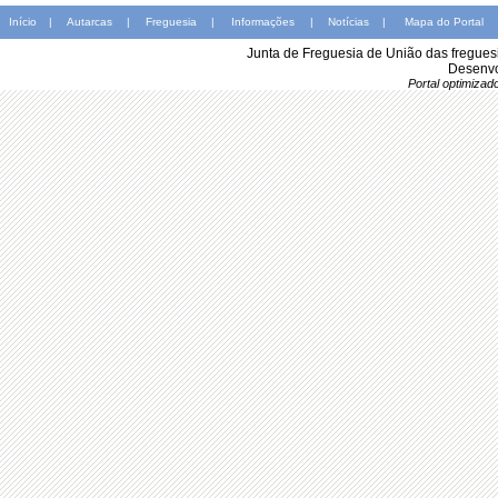
Início
|
Autarcas
|
Freguesia
|
Informações
|
Notícias
|
Mapa do Portal
Junta de Freguesia de União das fregues
Desenvo
Portal optimiza