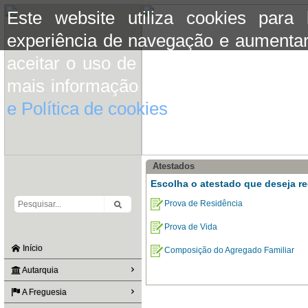
Este website utiliza cookies para
experiência de navegação e aumentar
aceitar o uso de cookies basta conti
mais informação consulte a informaç
e Política de cookies
do site.
Atestados
Escolha o atestado que deseja re
Prova de Residência
Prova de Vida
Início
Composição do Agregado Familiar
Autarquia
A Freguesia