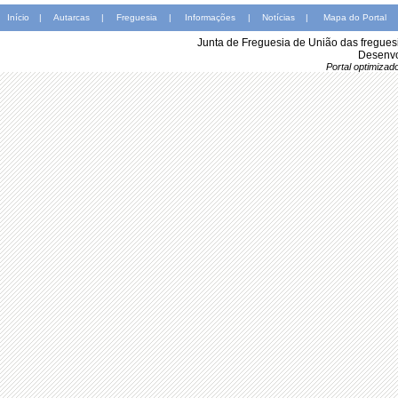
Início
|
Autarcas
|
Freguesia
|
Informações
|
Notícias
|
Mapa do Portal
Junta de Freguesia de União das fregues
Desenvo
Portal optimiza