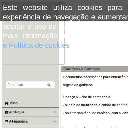
Este website utiliza cookies para
experiência de navegação e aumentar
aceitar o uso de cookies basta conti
mais informação consulte a informaç
e Política de cookies
do site.
Canídeos e Gatídeos
Documentos necessários para obtenção d
registo de gatídeos
Licença A – cão de companhia
Início
· bilhete de identidade e cartão de contrib
Autarquia
· boletim sanitário, do canídeo, com a vinh
A Freguesia