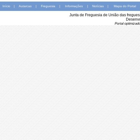
Início
|
Autarcas
|
Freguesia
|
Informações
|
Notícias
|
Mapa do Portal
Junta de Freguesia de União das fregues
Desenvo
Portal optimiza