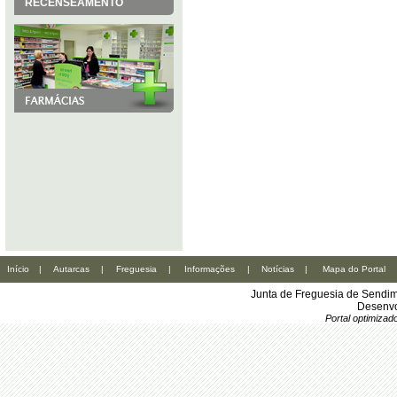
RECENSEAMENTO
Início
|
Autarcas
|
Freguesia
|
Informações
|
Notícias
|
Mapa do Portal
Junta de Freguesia de Sendim
Desenvo
Portal optimiza