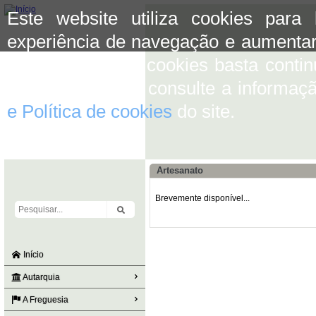
Este website utiliza cookies para
experiência de navegação e aumentar
aceitar o uso de cookies basta conti
mais informação consulte a informaç
e Política de cookies
do site.
Artesanato
Brevemente disponível...
Início
Autarquia
A Freguesia