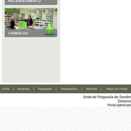
RECENSEAMENTO
Início
|
Autarcas
|
Freguesia
|
Informações
|
Notícias
|
Mapa do Portal
Junta de Freguesia de Sendim
Desenvo
Portal optimiza