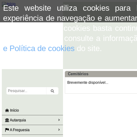
Este website utiliza cookies para
experiência de navegação e aumentar
aceitar o uso de cookies basta conti
mais informação consulte a informaç
e Política de cookies
do site.
Cemitérios
Brevemente disponível...
Início
Autarquia
A Freguesia