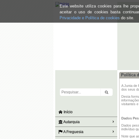
Este website utiliza cookies para lhe pr
aceitar o uso de cookies basta continu
Privacidade e Política de cookies
do site.
Política 
A Junta de 
dos seus da
Desta forma
informações
visitantes 
Início
Dados Pes
Autarquia
Dados pesso
indivíduo q
A Freguesia
Note que as