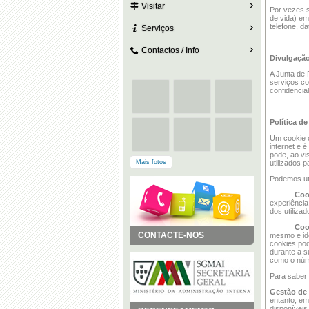
Visitar
Por vezes s
de vida) em
telefone, d
Serviços
Contactos / Info
Divulgação
A Junta de 
serviços co
confidencia
Política d
Um cookie c
internet e 
pode, ao vi
Mais fotos
utilizados 
Podemos uti
Coo
experiência
dos utiliza
Coo
CONTACTE-NOS
mesmo e ide
cookies pod
durante a s
como o núme
Para saber 
Gestão de
entanto, em
disponíveis