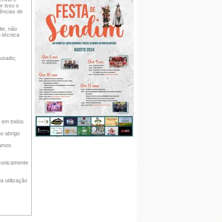
r isso o
rências de
te, não
o técnica
 usado;
s em todos
o abrigo
tamos
r unicamente
a utilização