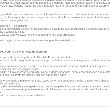
cookies ou então avisar quando um cookie é definido. Note que cada browser é diferente, po
deve verificar o menu “Ajuda” do seu navegador para ter uma noção de como alterar as prefe
guardados, nos nossos servidores, informações técnicas em relação às visitas ao nosso si
, recolhida algum tipo de informação que possa identificar os visitantes do site. A informaçã
mita-se aos seguintes itens:
ndereço IP do visitante;
ipo de navegador de internet utilizado pelo visitiante do site, assim como o sistema operativo
ata e a hora da visita;
páginas web visitadas no site e os documentos descarregados.
informação técnica será utilizada apenas para fins estatísticos.
o, a Junta de Freguesia de Sendim:
s regras do novo Regulamento Geral de Protecção de Dados.
se empenhada em garantir que a proteção de dados pessoais e a segurança estão incluída
os.
ite comunicações que estejam estritamente relacionadas com as atividades da Freguesia, a
 sejam as suas obrigações legais.
edido, a título oneroso ou gratuito, os seus dados pessoais, exceto nas situações a que es
or Lei ou Contrato do qual o titular dos dados faça parte.
se empenhada em manter os seus dados de forma segura e protegida, o que inclui trabalha
os de confiança.
pírito de lealdade e transparência no que diz respeito à forma como se trata os seus dados.
za os seus dados sem previamente ter sido informado das respetivas condições / finalidades d
s.
tudo, respeita sempre os seus direitos.