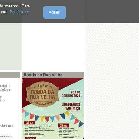
e do mesmo. Para
sobre
Politica de
Aceitar
Sexta-Feira, 07.8.2026
Ronda da Rua Velha
proteção
utelosa.
ue
ssos
sobre um
essoais.