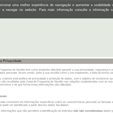
oporcionar uma melhor experiência de navegação e aumentar a usabilidad
ar a navegar no website. Para mais informação consulte a informação 
de Privacidade
Freguesia de Sendim tem como empenho absoluto garantir a sua privacidade, segurança e 
dos pessoais. Assim sendo, tanto a sua recolha como o seu tratamento, é feita de forma ca
, criamos esta política de privacidade e proteção de dados, com o objetivo de esclarecer q
 são recolhidas pela Junta de Freguesia de Sendim nas relações estabelecidas com os no
e terceiros e de que forma estas informações são utilizadas.
soais
ais consistem em informações específicas sobre as características pessoais ou factuais 
ue pode ser identificado a partir desses dados facultados.
 informações que não permitem a identificação do indivíduo
não são consideradas
dados p