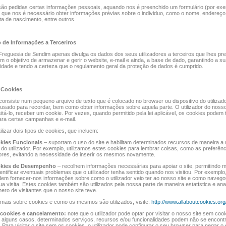
ão pedidas certas informações pessoais, aquando nos é preenchido um formulário (por exe
 que nos é necessário obter informações prévias sobre o individuo, como o nome, endereç
ata de nascimento, entre outros.
 de Informações a Terceriros
Freguesia de Sendim apenas divulga os dados dos seus utilizadores a terceiros que lhes pr
m o objetivo de armazenar e gerir o website, e-mail e ainda, a base de dado, garantindo a s
lidade e tendo a certeza que o regulamento geral da proteção de dados é cumprido.
e Cookies
onsiste num pequeno arquivo de texto que é colocado no browser ou dispositivo do utilizad
é usado para recordar, bem como obter informações sobre aquela parte. O utilizador do noss
sitá-lo, receber um cookie. Por vezes, quando permitido pela lei aplicável, os cookies pode
para certas campanhas e e-mail.
lizar dois tipos de cookies, que incluem:
kies Funcionais
– suportam o uso do site e habilitam determinados recursos de maneira a 
 do utilizador. Por exemplo, utilizamos estes cookies para lembrar coisas, como as preferênc
dores, evitando a necessidade de inserir os mesmos novamente.
kies de Desempenho
– recolhem informações necessárias para apoiar o site, permitindo m
ntificar eventuais problemas que o utilizador tenha sentido quando nos visitou. Por exemplo
em fornecer-nos informações sobre como o utilizador veio ter ao nosso site e como navego
ua visita. Estes cookies também são utilizados pela nossa parte de maneira estatística e anali
ro de visitantes que o nosso site teve.
mais sobre cookies e como os mesmos são utilizados, visite:
http://www.allaboutcookies.org
 cookies e cancelamento:
note que o utilizador pode optar por visitar o nosso site sem coo
 alguns casos, determinados serviços, recursos e/ou funcionalidades podem não se encont
. Para visitar o site sem os cookies, o utilizador pode configurar o seu browser para negar o 