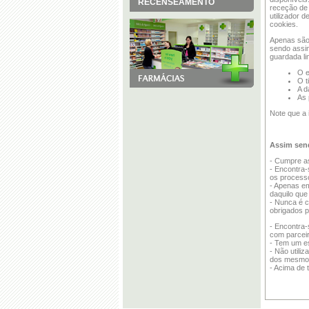
RECENSEAMENTO
receção de 
utilizador 
cookies.
Apenas são 
sendo assim
guardada li
O e
O t
A d
As 
Note que a 
Assim send
- Cumpre a
- Encontra-
os process
- Apenas em
daquilo que
- Nunca é c
obrigados p
- Encontra-
com parceir
- Tem um es
- Não utili
dos mesmo
- Acima de 