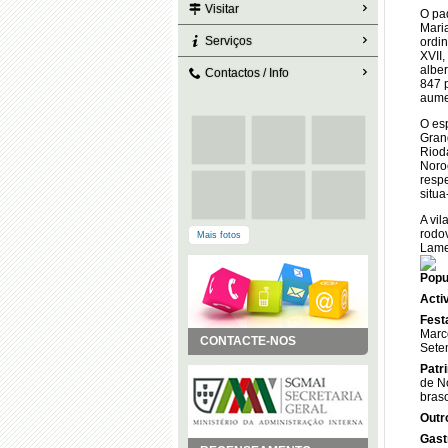
Visitar
O pa
Maria
Serviços
ordin
XVII
albe
Contactos / Info
847 
aume
O es
Gran
Riod
Noro
resp
situ
A vi
rodov
Mais fotos
Lame
Popu
Acti
Fest
Marco
CONTACTE-NOS
Sete
Patr
de N
bras
Outr
Gast