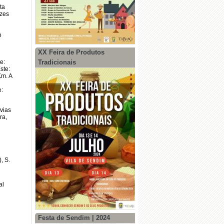
ta
izes
o
XX Feira de Produtos
e:
Tradicionais
ste:
Km. A
e:
vias
ra,
, S.
al
Festa de Sendim | 2024