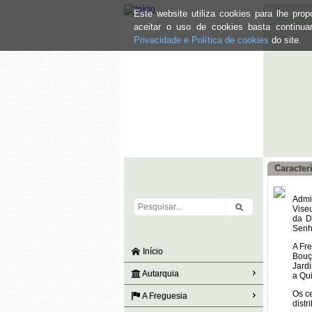
Este website utiliza cookies para lhe pr
aceitar o uso de cookies basta continu
Privacidade e Política de cookies
do site.
Caracter
Admi
Vise
da D
Senh
A Fr
Início
Bouç
Jardi
Autarquia
a Qui
Os c
A Freguesia
distr