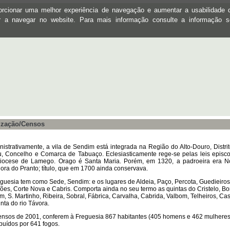
oporcionar uma melhor experiência de navegação e aumentar a usabilidad
ar a navegar no website. Para mais informação consulte a informação 
ização/Censos
nistrativamente, a vila de Sendim está integrada na Região do Alto-Douro, Distri
u, Concelho e Comarca de Tabuaço. Eclesiasticamente rege-se pelas leis episc
iocese de Lamego. Orago é Santa Maria. Porém, em 1320, a padroeira era N
ora do Pranto; título, que em 1700 ainda conservava.
eguesia tem como Sede, Sendim: e os lugares de Aldeia, Paço, Percota, Guedieiros
ões, Corte Nova e Cabris. Comporta ainda no seu termo as quintas do Cristelo, B
m, S. Martinho, Ribeira, Sobral, Fábrica, Carvalha, Cabrida, Valbom, Telheiros, Cas
nta do rio Távora.
ensos de 2001, conferem à Freguesia 867 habitantes (405 homens e 462 mulheres
ibuídos por 641 fogos.