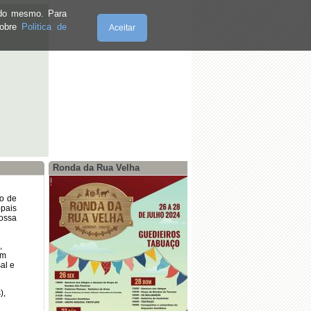
e do mesmo. Para
sobre
Politica de
Aceitar
Quinta-Feira, 06.8.2026
Ronda da Rua Velha
to de
opais
ossa
,
om
al e
),