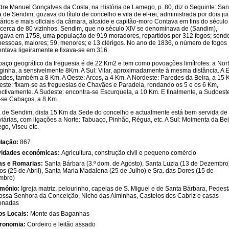
dre Manuel Gonçalves da Costa, na História de Lamego, p. 80, diz o Seguinte: San
 de Sendim, gozava do título de concelho e vila de el-rei, administrada por dois ju
ários e mais oficiais da câmara, alcaide e capitão-moro Contava em fins do século
, cerca de 80 vizinhos. Sendim, que no século XIV se denominava de (Sandim),
rgava em 1758, uma população de 919 moradores, repartidos por 312 fogos; send
pessoas, maiores; 59, menores; e 13 clérigos. No ano de 1836, o número de fogos
ntava ligeiramente e fixava-se em 316.
paço geográfico da freguesia é de 22 Km2 e tem como povoações limítrofes: a Nort
ginha, a sensivelmente 8Km. A Sul: Vilar, aproximadamente à mesma distância. A E
ades, também a 8 Km. A Oeste: Arcos, a 4 Km. A Nordeste: Paredes da Beira, a 15 
este: fixam-se as freguesias de Chavães e Paradela, rondando os 5 e os 6 Km,
ectivamente. A Sudeste: encontra-se Escurquela, a 10 Km. E finalmente, a Sudoest
a-se Cabaços, a 8 Km.
la de Sendim, dista 15 Km da Sede do concelho e actualmente está bem servida de 
iárias, com ligações a Norte: Tabuaço, Pinhão, Régua, etc. A Sul: Moimenta da Bei
go, Viseu etc.
lação:
867
vidades económicas:
Agricultura, construção civil e pequeno comércio
as e Romarias:
Santa Bárbara (3.º dom. de Agosto), Santa Luzia (13 de Dezembro)
s (25 de Abril), Santa Maria Madalena (25 de Julho) e Sra. das Dores (15 de
mbro)
imónio:
Igreja matriz, pelourinho, capelas de S. Miguel e de Santa Bárbara, Pedest
ossa Senhora da Conceição, Nicho das Alminhas, Castelos dos Cabriz e casas
onadas
os Locais:
Monte das Baganhas
ronomia:
Cordeiro e leitão assado