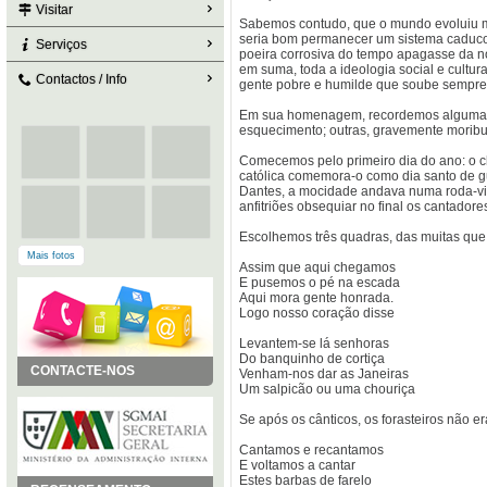
Visitar
Sabemos contudo, que o mundo evoluiu m
seria bom permanecer um sistema caduco 
Serviços
poeira corrosiva do tempo apagasse da n
em suma, toda a ideologia social e cultur
Contactos / Info
gente pobre e humilde que soube sempre 
Em sua homenagem, recordemos algumas t
esquecimento; outras, gravemente moribu
Comecemos pelo primeiro dia do ano: o ch
católica comemora-o como dia santo de 
Dantes, a mocidade andava numa roda-viva
anfitriões obsequiar no final os cantadore
Escolhemos três quadras, das muitas que
Mais fotos
Assim que aqui chegamos
E pusemos o pé na escada
Aqui mora gente honrada.
Logo nosso coração disse
Levantem-se lá senhoras
Do banquinho de cortiça
CONTACTE-NOS
Venham-nos dar as Janeiras
Um salpicão ou uma chouriça
Se após os cânticos, os forasteiros não 
Cantamos e recantamos
E voltamos a cantar
Estes barbas de farelo