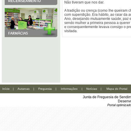
RECENSEAMENTO
Não tiveram que nos dar.
A tradição ou crença (como lhe queiram c
com superstição. Era hábito, ao raiar da 
Ano, desejando mutuamente saúde, paz e 
sendo mulher a primeira pessoa a querer 
e consequentemente levava consigo o pre
visitada.
Início
|
Autarcas
|
Freguesia
|
Informações
|
Notícias
|
Mapa do Portal
Junta de Freguesia de Sendim
Desenvo
Portal optimiza