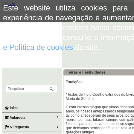
Este website utiliza cookies para
experiência de navegação e aumentar
aceitar o uso de cookies basta conti
mais informação consulte a informaç
e Política de cookies
do site.
Feiras e Festividades
Tradições
* textos de Ilídio Coelho extraídos do Li
Maria de Sendim
É com imensa mágoa que vimos desaparece
Início
anos, os nossos antepassados religiosam
tal como a receberam de seus avós; porq
Autarquia
morrer; por isso, lutaram sempre com galh
fizemos para conservar intacto esse sag
A Freguesia
que deixamos perder por falta de zelo, a 
gerações antigas.