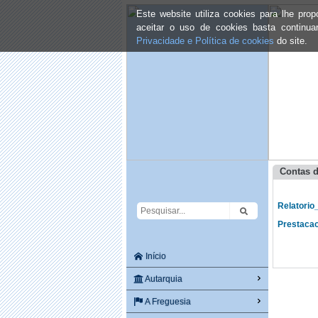
Este website utiliza cookies para lhe pr
aceitar o uso de cookies basta continu
Privacidade e Política de cookies
do site.
Contas d
Relatorio
Prestaca
Início
Autarquia
A Freguesia