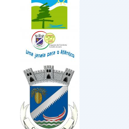
·
Sabia que pode renovar online o seu
Cartão de Cidadão sem sair d
·
Vacinação para a população sem
número de utente
·
FUNDO MUNICIPAL DE
EMERGÊNCIA SOCIAL (FMES)