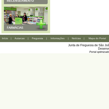
RECENSEAMENTO
Início
|
Autarcas
|
Freguesia
|
Informações
|
Notícias
|
Mapa do Portal
Junta de Freguesia de São Joã
Desenvo
Portal optimiza