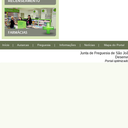
RECENSEAMENTO
Início
|
Autarcas
|
Freguesia
|
Informações
|
Notícias
|
Mapa do Portal
Junta de Freguesia de São Joã
Desenvo
Portal optimiza