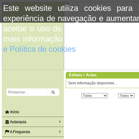
Este website utiliza cookies para
experiência de navegação e aumentar
aceitar o uso de cookies basta conti
mais informação consulte a informaç
e Política de cookies
do site.
Editais / Actas
Sem informação disponivel...
Tipo
Ano
Início
Autarquia
A Freguesia