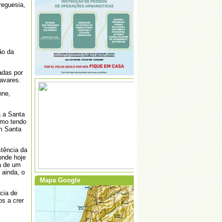
reguesia,
·
Dia do Município
ão da
adas por
avares.
nne,
·
Festas em louvor de S. João Baptista,
Padroeiro da Freguesia
 a Santa
omo tendo
om Santa
tência da
onde hoje
·
ATENÇÃO AO USO DAS QUEIMAS
ça de um
E QUEIMADAS
 ainda, o
Mapa Google
ncia de
os a crer