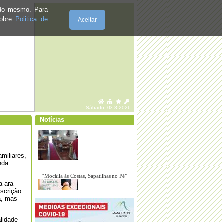
e do mesmo. Para
sobre
Politica de
Aceitar
Sábado, 08.8.2026
Notícias
miliares,
nda
a ara
nscrição
ra, mas
·
A Junta de Freguesia oferece um Natal
em segurança!
lidade