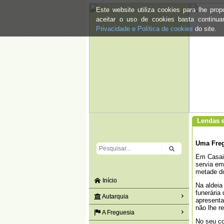
Este website utiliza cookies para lhe pr
aceitar o uso de cookies basta continu
Privacidade e Política de cookies
do site.
Lendas e
Uma Freg
Em Casais
servia em
metade do
Início
Na aldeia
funerária
Autarquia
apresenta
não lhe re
A Freguesia
No seu co