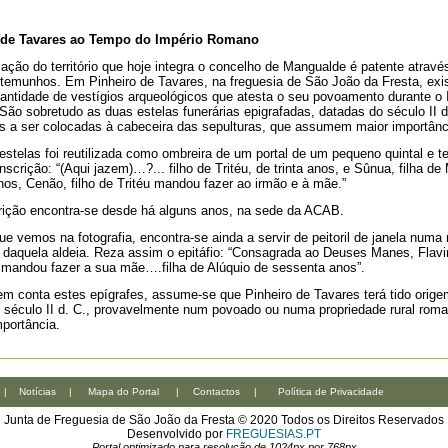
 de Tavares ao Tempo do Império Romano
ação do território que hoje integra o concelho de Mangualde é patente atravé
stemunhos. Em Pinheiro de Tavares, na freguesia de São João da Fresta, ex
antidade de vestígios arqueológicos que atesta o seu povoamento durante o 
ão sobretudo as duas estelas funerárias epigrafadas, datadas do século II d
s a ser colocadas à cabeceira das sepulturas, que assumem maior importânc
stelas foi reutilizada como ombreira de um portal de um pequeno quintal e t
nscrição: “(Aqui jazem)…?... filho de Tritéu, de trinta anos, e Sûnua, filha de
nos, Cenão, filho de Tritéu mandou fazer ao irmão e à mãe.”
rição encontra-se desde há alguns anos, na sede da ACAB.
que vemos na fotografia, encontra-se ainda a servir de peitoril de janela num
 daquela aldeia. Reza assim o epitáfio: “Consagrada ao Deuses Manes, Flavin
 mandou fazer a sua mãe….filha de Alúquio de sessenta anos”.
m conta estes epígrafes, assume-se que Pinheiro de Tavares terá tido orige
século II d. C., provavelmente num povoado ou numa propriedade rural rom
portância.
|
Notícias
|
Mapa do Portal
|
Contactos
|
Política de Privacidade
Junta de Freguesia de São João da Fresta © 2020 Todos os Direitos Reservados
Desenvolvido por
FREGUESIAS.PT
Portal optimizado para resolução de 1024px por 768px