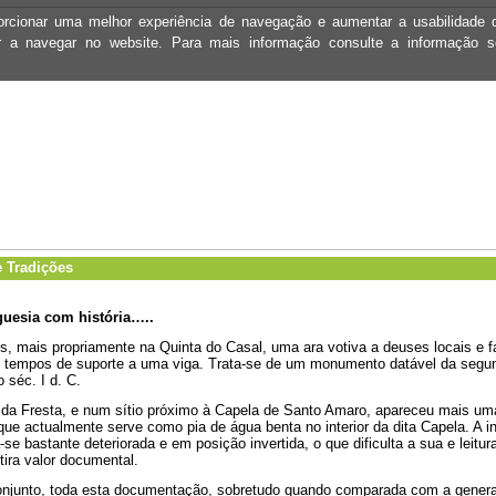
oporcionar uma melhor experiência de navegação e aumentar a usabilidad
ar a navegar no website. Para mais informação consulte a informação 
 Tradições
uesia com história…..
, mais propriamente na Quinta do Casal, uma ara votiva a deuses locais e fa
 tempos de suporte a uma viga. Trata-se de um monumento datável da segu
 séc. I d. C.
 da Fresta, e num sítio próximo à Capela de Santo Amaro, apareceu mais um
 que actualmente serve como pia de água benta no interior da dita Capela. A i
-se bastante deteriorada e em posição invertida, o que dificulta a sua e leitu
tira valor documental.
njunto, toda esta documentação, sobretudo quando comparada com a genera