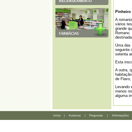
RECENSEAMENTO
Pinheiro
A romaniz
vários te
grande qu
Romano. S
destinada
Uma das e
seguinte i
setenta a
Esta insc
A outra, 
habitação
de Flavo,
Levando e
menos no 
alguma im
Início
|
Autarcas
|
Freguesia
|
Informações