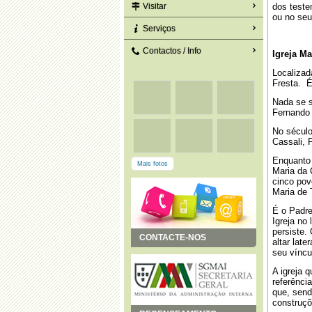
Visitar
dos teste
ou no seu
Serviços
Contactos / Info
Igreja Ma
Localizad
Fresta. É
Nada se s
Fernando 
No século
Cassali, 
Enquanto 
Mais fotos
Maria da 
cinco pov
Maria de 
É o Padre
Igreja no
persiste.
CONTACTE-NOS
altar lat
seu víncu
A igreja 
referênci
que, send
construçõ