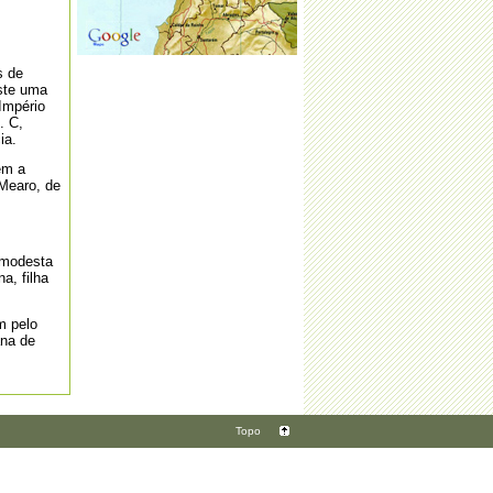
·
Abertura da Época Balnear
s de
iste uma
Império
. C,
ia.
·
Missa na Paróquia de S. João da Fresta
- Covid-19
em a
 Mearo, de
a modesta
a, filha
·
“Mochila às Costas, Sapatilhas no Pé”
m pelo
ana de
·
TRANSPORTE GRATUITO
Topo