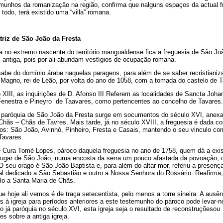
munhos da romanização na região, confirma que nalguns espaços da actual f
 todo, terá existido uma “villa” romana.
triz de São João da Fresta
a no extremo nascente do território mangualdense fica a freguesia de São Jo
 antiga, pois por ali abundam vestígios de ocupação romana.
abe do domínio árabe naquelas paragens, para além de se saber recristianiz
Magno, rei de Leão, por volta do ano de 1058, com a tomada do castelo de T
 XIII, as inquirições de D. Afonso III Referem as localidades de Sancta Joha
Fenestra e Pineyro de Taavares, como pertencentes ao concelho de Tavares.
paróquia de São João da Fresta surge em socumentos do século XVI, anexa
Chãs – Chãs de Tavres. Mais tarde, já no século XVIII, a freguesia é dada c
os: São João, Avinhó, Pinheiro, Fresta e Casais, mantendo o seu vinculo c
Tavares.
 Cura Tomé Lopes, pároco daquela freguesia no ano de 1758, quem dá a exis
 lugar de São João, numa encosta da serra um pouco afastada da povoação, 
 O seu orago é São João Baptista e, para além do altar-mor, referiu a presen
eral dedicado a São Sebastião e outro a Nossa Senhora do Rossário. Reafirma,
lo a Santa Maria de Chãs.
que hoje ali vemos é de traça setecentista, pelo menos a torre sineira. A ausê
as à igreja para períodos anteriores a este testemunho do pároco pode levar-n
o já paróquia no século XVI, esta igreja seja o resultado de reconstruçõesou
es sobre a antiga igreja.