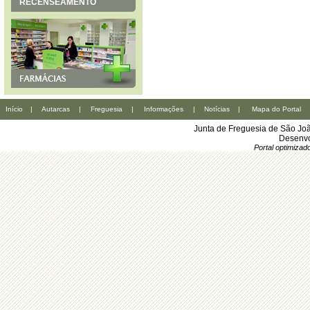
RECENSEAMENTO
Início
|
Autarcas
|
Freguesia
|
Informações
|
Notícias
|
Mapa do Portal
Junta de Freguesia de São Joã
Desenvo
Portal optimiza