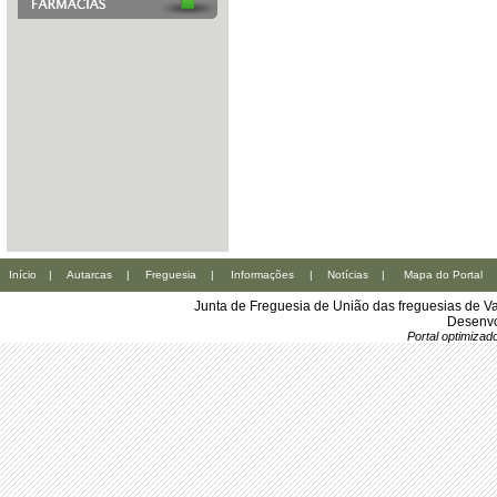
Início
|
Autarcas
|
Freguesia
|
Informações
|
Notícias
|
Mapa do Portal
Junta de Freguesia de União das freguesias de Va
Desenvo
Portal optimiza