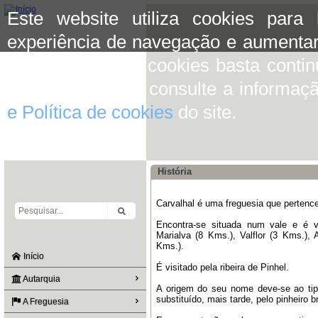
Este website utiliza cookies para
experiência de navegação e aumentar
aceitar o uso de cookies basta conti
mais informação consulte a informaç
e Política de cookies
do site.
História
Carvalhal é uma freguesia que pertenc
Encontra-se situada num vale e é v
Marialva (8 Kms.), Valflor (3 Kms.)
Kms.).
Início
É visitado pela ribeira de Pinhel.
Autarquia
A origem do seu nome deve-se ao tipo
substituído, mais tarde, pelo pinheiro b
A Freguesia