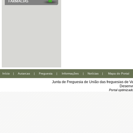
Início
|
Autarcas
|
Freguesia
|
Informações
|
Notícias
|
Mapa do Portal
Junta de Freguesia de União das freguesias de Va
Desenvo
Portal optimiza