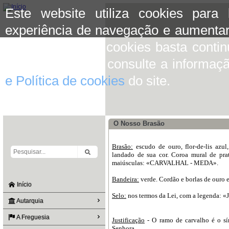
Este website utiliza cookies para
experiência de navegação e aumentar
aceitar o uso de cookies basta conti
mais informação consulte a informaç
e Política de cookies
do site.
O Nosso Brasão
Brasão:
escudo de ouro, flor-de-lis azu
landado de sua cor. Coroa mural de prat
maiúsculas: «CARVALHAL - MEDA».
Bandeira:
verde. Cordão e borlas de ouro e
Início
Selo:
nos termos da Lei, com a legenda: «
Autarquia
A Freguesia
Justificação
- O ramo de carvalho é o sí
Senhora.