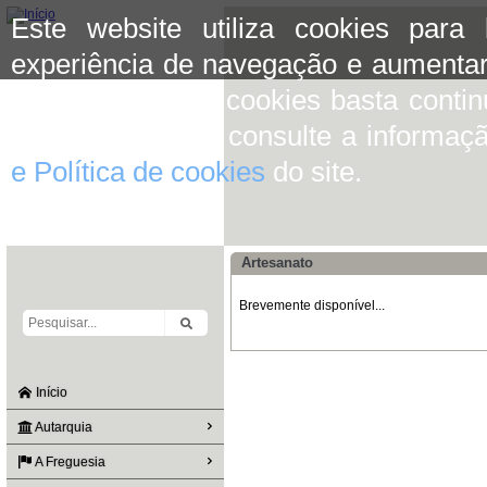
Este website utiliza cookies para
experiência de navegação e aumentar
aceitar o uso de cookies basta conti
mais informação consulte a informaç
e Política de cookies
do site.
Artesanato
Brevemente disponível...
Início
Autarquia
A Freguesia