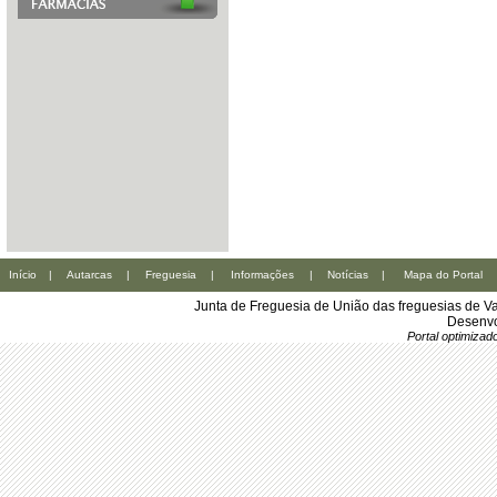
Início
|
Autarcas
|
Freguesia
|
Informações
|
Notícias
|
Mapa do Portal
Junta de Freguesia de União das freguesias de Va
Desenvo
Portal optimiza