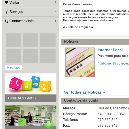
Visitar
Caros Carvalhenses,
Temos dado conta que estamos a ter muitas vi
Serviços
num site recente, nem sempre temos tido dispo
conseguir inserir todas as informações.
Um bem-haja aos nossos visitantes.
Contactos / Info
A Junta de Freguesia
Notícias
Internet Local
Password para acess
Publicado: 28 de fever
Mais fotos
Ver todas as Notícas »
CONTACTE-NOS
Contactos da Junta
Morada:
Rua do Cabecinho /
Código Postal:
6430-031 CARVAL
Telefone:
279 869 342
Fax:
279 869 342