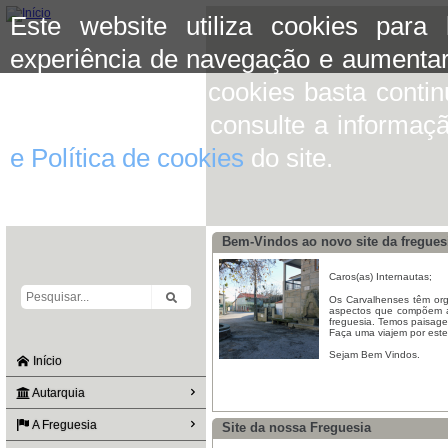
Este website utiliza cookies para
experiência de navegação e aumentar
aceitar o uso de cookies basta conti
mais informação consulte a informaç
e Política de cookies
do site.
Bem-Vindos ao novo site da fregues
Caros(as) Internautas;
Os Carvalhenses têm org
aspectos que compõem a s
freguesia. Temos paisage
Faça uma viajem por este 
Sejam Bem Vindos.
Início
Autarquia
A Freguesia
Site da nossa Freguesia