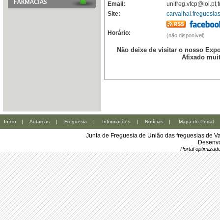
Email:
unifreg.vfcp@iol.pt
Site:
carvalhal.freguesias
Horário:
(não disponível)
Não deixe de visitar o nosso Expo
Afixado muit
Início
|
Autarcas
|
Freguesia
|
Informações
|
Notícias
|
Mapa do Portal
Junta de Freguesia de União das freguesias de Va
Desenvo
Portal optimiza