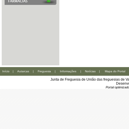
Início
|
Autarcas
|
Freguesia
|
Informações
|
Notícias
|
Mapa do Portal
Junta de Freguesia de União das freguesias de Va
Desenvo
Portal optimiza