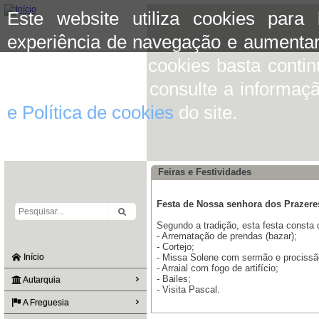
Este website utiliza cookies para
experiência de navegação e aumentar
aceitar o uso de cookies basta conti
mais informação consulte a informaç
e Política de cookies
do site.
Feiras e Festividades
Festa de Nossa senhora dos Prazere
Segundo a tradição, esta festa consta 
- Arrematação de prendas (bazar);
- Cortejo;
Início
- Missa Solene com sermão e procissã
- Arraial com fogo de artifício;
- Bailes;
Autarquia
- Visita Pascal.
A Freguesia