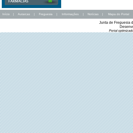
Início
|
Autarcas
|
Freguesia
|
Informações
|
Notícias
|
Mapa do Portal
Junta de Freguesia 
Desenvo
Portal optimiza