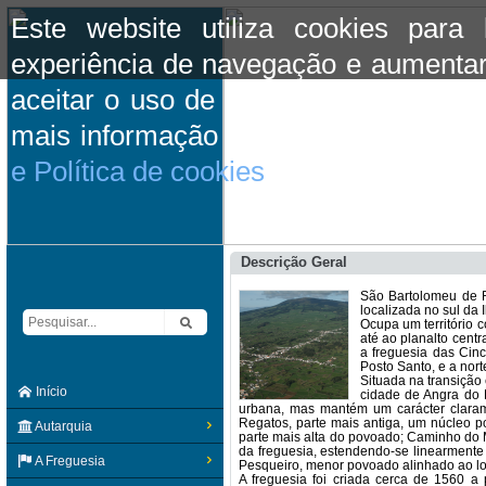
Este website utiliza cookies para
experiência de navegação e aumentar
aceitar o uso de cookies basta conti
mais informação consulte a informaç
e Política de cookies
do site.
Descrição Geral
São Bartolomeu de R
localizada no sul da I
Ocupa um território 
até ao planalto centr
a freguesia das Cin
Posto Santo, e a nort
Situada na transição 
Início
cidade de Angra do 
urbana, mas mantém um carácter clarame
Regatos, parte mais antiga, um núcleo po
Autarquia
parte mais alta do povoado; Caminho do M
da freguesia, estendendo-se linearmente
A Freguesia
Pesqueiro, menor povoado alinhado ao lon
A freguesia foi criada cerca de 1560 a