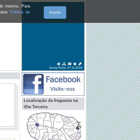
e do mesmo. Para
sobre
Politica de
Aceitar
Sexta-Feira, 07.8.2026
Localização da freguesia na
ilha Terceira