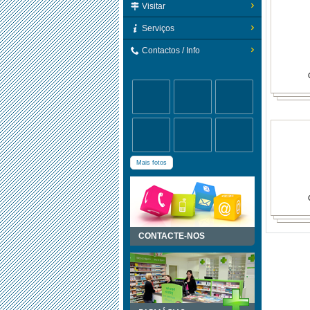
Visitar
Serviços
Contactos / Info
Mais fotos
CONTACTE-NOS