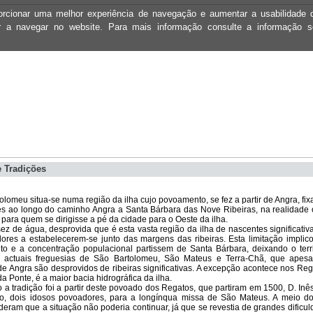
oporcionar uma melhor experiência de navegação e aumentar a usabilidad
ar a navegar no website. Para mais informação consulte a informação 
 Tradições
omeu situa-se numa região da ilha cujo povoamento, se fez a partir de Angra, fi
s ao longo do caminho Angra a Santa Bárbara das Nove Ribeiras, na realidade 
 para quem se dirigisse a pé da cidade para o Oeste da ilha.
 de água, desprovida que é esta vasta região da ilha de nascentes significativ
ores a estabelecerem-se junto das margens das ribeiras. Esta limitação implic
o e a concentração populacional partissem de Santa Bárbara, deixando o terri
 actuais freguesias de São Bartolomeu, São Mateus e Terra-Chã, que apes
e Angra são desprovidos de ribeiras significativas. A excepção acontece nos Re
da Ponte, é a maior bacia hidrográfica da ilha.
 tradição foi a partir deste povoado dos Regatos, que partiram em 1500, D. Inês
o, dois idosos povoadores, para a longínqua missa de São Mateus. A meio do
eram que a situação não poderia continuar, já que se revestia de grandes dificu