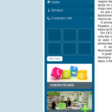
viagem daq
Visitar
igreja na
orago que 
Serviços
Ao que pa
Bartolome
Contactos / Info
menos de 
O povoame
Regatos, 
baixa da f
Em 1971, 
uma das se
se sabe s
demonstra 
O abaste
Municipal
A partir 
Heroísmo e
Mais fotos
água, a fr
CONTACTE-NOS