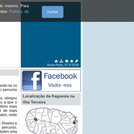
e do mesmo. Para
sobre
Politica de
Aceitar
Sexta-Feira, 07.8.2026
xando-se os
o percurso
Localização da freguesia na
as, obrigou
ilha Terceira
ou a que o
tório mais
ar de mais
gatos, onde
 Álvares e
 percurso,
ldades uma