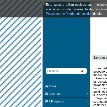
Este website utiliza cookies para lhe pr
aceitar o uso de cookies basta continu
Privacidade e Política de cookies
do site.
Lendas e
São Bartol
povoadore
mais curto
A escassez
os povoad
povoament
Início
baixo das
próximos d
Autarquia
a Ribeira 
Segundo a
A Freguesia
seu marid
compreend