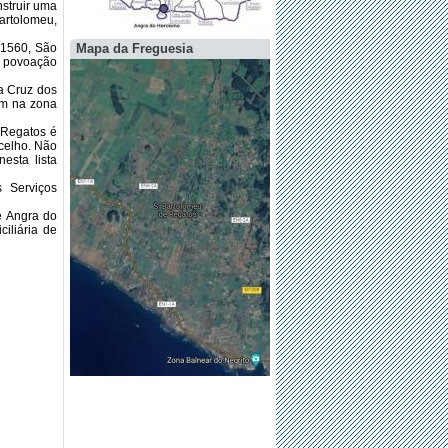
nstruir uma
artolomeu,
 1560, São
Mapa da Freguesia
a povoação
a Cruz dos
em na zona
 Regatos é
ncelho. Não
esta lista
 Serviços
e Angra do
ciliária de