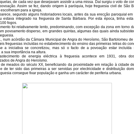
uelas, de cada vez que desejavam assistir a uma missa. Daí surgiu o voto de co
 povoação. Assim se fez, dando origem à paróquia, hoje freguesia civil de São B
escolheram para a igreja.
rece, segundo alguns historiadores locais, antes da sua erecção paroquial em
u estava integrado na freguesia de Santa Bárbara. Por esta época, tinha est
100 fogos.
nto foi relativamente lento, predominando, com excepção da zona em torno d
um povoamento disperso, em grandes quintas, algumas das quais ainda subsist
reguesia.
num acórdão da Câmara Municipal de Angra do Heroísmo, São Bartolomeu de
is freguesias incluídas no estabelecimento do ensino das primeiras letras do co
e a iniciativa se concretizou, mas só o facto de a povoação estar incluída n
a sua importância na altura.
cimento de energia eléctrica à freguesia acontece em 1931, obra dos
izados de Angra do Heroísmo.
de meados do século XX, beneficiando da proximidade em relação à cidade d
 de ter sido das primeiras a ser servidas por electricidade e distribuição domi
eguesia consegue fixar população e ganha um carácter de periferia urbana.