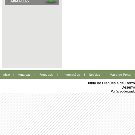
Início
|
Autarcas
|
Freguesia
|
Informações
|
Notícias
|
Mapa do Portal
Junta de Freguesia de Freix
Desenvo
Portal optimiza