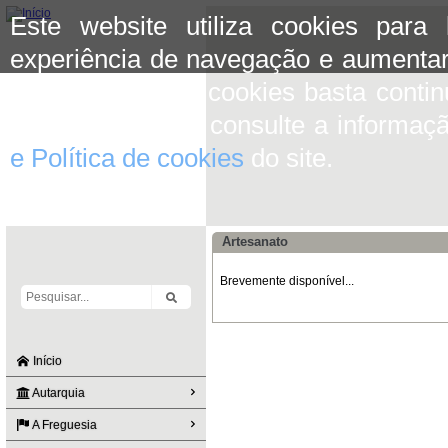
Este website utiliza cookies para
experiência de navegação e aumentar
aceitar o uso de cookies basta conti
mais informação consulte a informaç
e Política de cookies
do site.
Artesanato
Brevemente disponível...
Início
Autarquia
A Freguesia