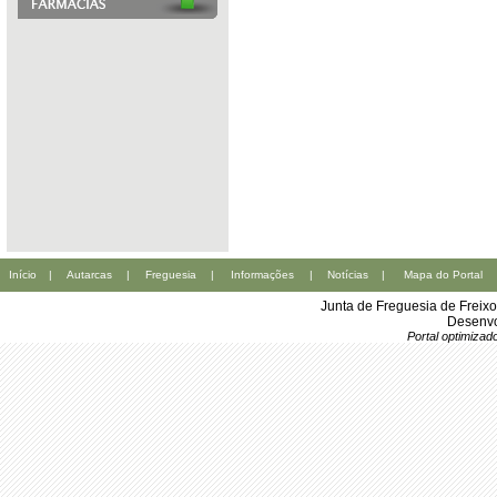
Início
|
Autarcas
|
Freguesia
|
Informações
|
Notícias
|
Mapa do Portal
Junta de Freguesia de Freix
Desenvo
Portal optimiza