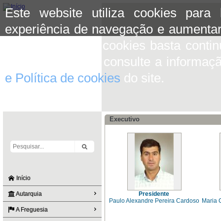
Este website utiliza cookies para
experiência de navegação e aumentar
aceitar o uso de cookies basta conti
mais informação consulte a informaç
e Política de cookies
do site.
Executivo
Início
Autarquia
Presidente
Paulo Alexandre Pereira Cardoso
Maria 
A Freguesia