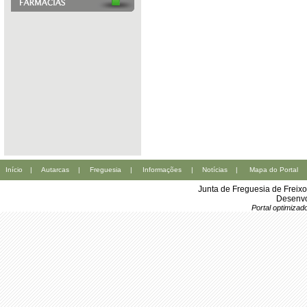
Início
|
Autarcas
|
Freguesia
|
Informações
|
Notícias
|
Mapa do Portal
Junta de Freguesia de Freix
Desenvo
Portal optimiza