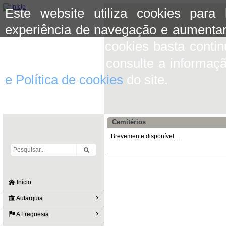
Este website utiliza cookies para
experiência de navegação e aumentar
aceitar o uso de cookies basta conti
mais informação consulte a informaç
e Política de cookies
do site.
Cemitérios
Brevemente disponível...
Início
Autarquia
A Freguesia