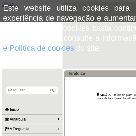
Este website utiliza cookies para
experiência de navegação e aumentar
aceitar o uso de cookies basta conti
mais informação consulte a informaç
e Política de cookies
do site.
Heráldica
Brasão:
Escudo de prata, u
prata de três torres. Listel 
Início
Autarquia
A Freguesia