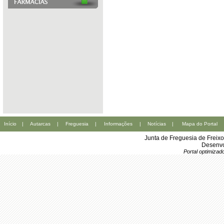
Início
|
Autarcas
|
Freguesia
|
Informações
|
Notícias
|
Mapa do Portal
Junta de Freguesia de Freix
Desenvo
Portal optimiza