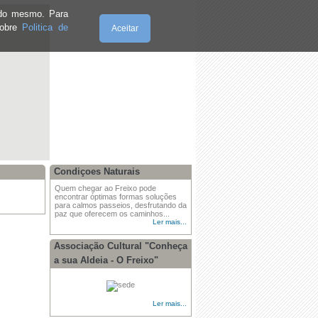
e do mesmo. Para
sobre
Politica de
Aceitar
Domingo, 09.8.2026
Condiçoes Naturais
Quem chegar ao Freixo pode
encontrar óptimas formas soluções
para calmos passeios, desfrutando da
paz que oferecem os caminhos...
Ler mais...
Associação Cultural "Conheça
a sua Aldeia - O Freixo"
Ler mais...