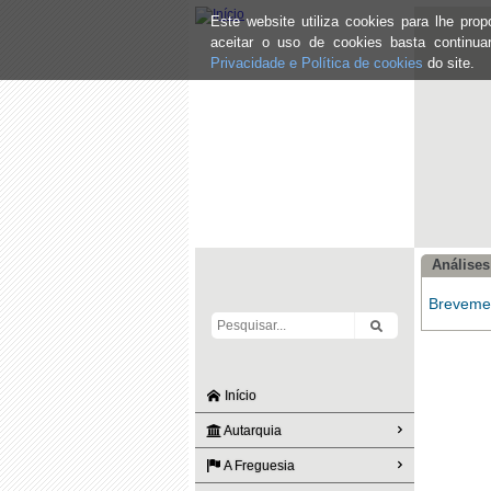
Este website utiliza cookies para lhe pr
aceitar o uso de cookies basta continu
Privacidade e Política de cookies
do site.
Análise
Brevemen
Início
Autarquia
A Freguesia