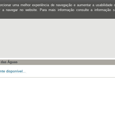
oporcionar uma melhor experiência de navegação e aumentar a usabilidad
ar a navegar no website. Para mais informação consulte a informação 
s das Águas
te disponível...