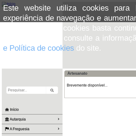
Este website utiliza cookies para
experiência de navegação e aumentar
aceitar o uso de cookies basta conti
mais informação consulte a informaç
e Política de cookies
do site.
Artesanato
Brevemente disponível...
Início
Autarquia
A Freguesia