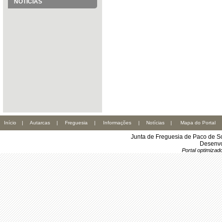
NOTÍCIAS
Início
|
Autarcas
|
Freguesia
|
Informações
|
Notícias
|
Mapa do Portal
Junta de Freguesia de Paco de S
Desenvo
Portal optimiza