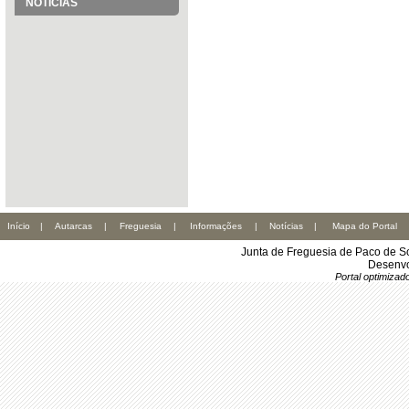
NOTÍCIAS
Início
|
Autarcas
|
Freguesia
|
Informações
|
Notícias
|
Mapa do Portal
Junta de Freguesia de Paco de S
Desenvo
Portal optimiza