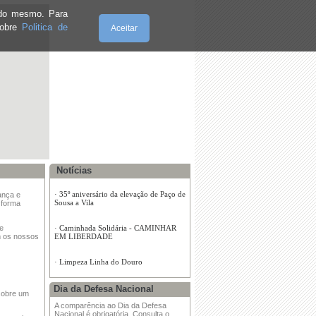
e do mesmo. Para
sobre
Politica de
Aceitar
Quinta-Feira, 06.8.2026
Notícias
ança e
 forma
·
Festa do Egas 2026
ue
m os nossos
·
35º aniversário da elevação de Paço de
Sousa a Vila
·
Caminhada Solidária - CAMINHAR
Dia da Defesa Nacional
EM LIBERDADE
sobre um
A comparência ao Dia da Defesa
Nacional é obrigatória. Consulta o