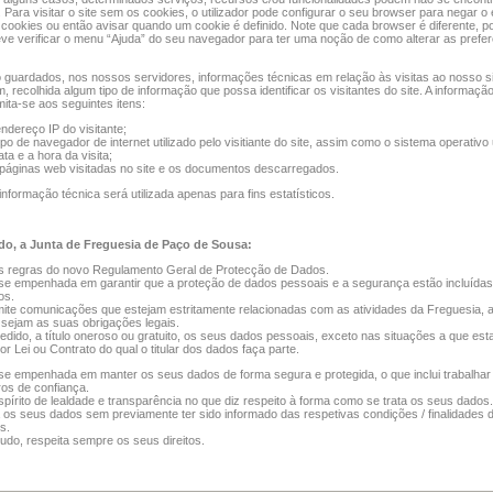
. Para visitar o site sem os cookies, o utilizador pode configurar o seu browser para negar o 
cookies ou então avisar quando um cookie é definido. Note que cada browser é diferente, po
deve verificar o menu “Ajuda” do seu navegador para ter uma noção de como alterar as prefe
guardados, nos nossos servidores, informações técnicas em relação às visitas ao nosso si
, recolhida algum tipo de informação que possa identificar os visitantes do site. A informaçã
mita-se aos seguintes itens:
ndereço IP do visitante;
ipo de navegador de internet utilizado pelo visitiante do site, assim como o sistema operativo
ata e a hora da visita;
páginas web visitadas no site e os documentos descarregados.
informação técnica será utilizada apenas para fins estatísticos.
o, a Junta de Freguesia de Paço de Sousa:
s regras do novo Regulamento Geral de Protecção de Dados.
se empenhada em garantir que a proteção de dados pessoais e a segurança estão incluída
os.
ite comunicações que estejam estritamente relacionadas com as atividades da Freguesia, a
 sejam as suas obrigações legais.
edido, a título oneroso ou gratuito, os seus dados pessoais, exceto nas situações a que es
or Lei ou Contrato do qual o titular dos dados faça parte.
se empenhada em manter os seus dados de forma segura e protegida, o que inclui trabalha
os de confiança.
pírito de lealdade e transparência no que diz respeito à forma como se trata os seus dados.
za os seus dados sem previamente ter sido informado das respetivas condições / finalidades d
s.
tudo, respeita sempre os seus direitos.