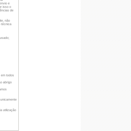
envio e
r isso o
rências de
te, não
o técnica
 usado;
s em todos
o abrigo
tamos
r unicamente
a utilização