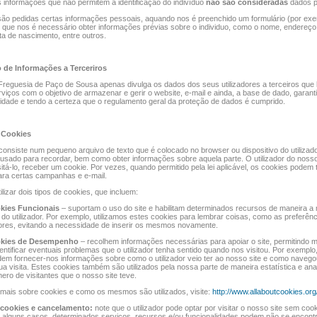
 informações que não permitem a identificação do indivíduo
não são consideradas
dados p
ão pedidas certas informações pessoais, aquando nos é preenchido um formulário (por exe
 que nos é necessário obter informações prévias sobre o individuo, como o nome, endereç
ata de nascimento, entre outros.
 de Informações a Terceriros
Freguesia de Paço de Sousa apenas divulga os dados dos seus utilizadores a terceiros que 
viços com o objetivo de armazenar e gerir o website, e-mail e ainda, a base de dado, garant
lidade e tendo a certeza que o regulamento geral da proteção de dados é cumprido.
e Cookies
onsiste num pequeno arquivo de texto que é colocado no browser ou dispositivo do utilizad
é usado para recordar, bem como obter informações sobre aquela parte. O utilizador do noss
sitá-lo, receber um cookie. Por vezes, quando permitido pela lei aplicável, os cookies pode
para certas campanhas e e-mail.
lizar dois tipos de cookies, que incluem:
kies Funcionais
– suportam o uso do site e habilitam determinados recursos de maneira a 
 do utilizador. Por exemplo, utilizamos estes cookies para lembrar coisas, como as preferênc
dores, evitando a necessidade de inserir os mesmos novamente.
kies de Desempenho
– recolhem informações necessárias para apoiar o site, permitindo m
ntificar eventuais problemas que o utilizador tenha sentido quando nos visitou. Por exemplo
em fornecer-nos informações sobre como o utilizador veio ter ao nosso site e como navego
ua visita. Estes cookies também são utilizados pela nossa parte de maneira estatística e anali
ro de visitantes que o nosso site teve.
mais sobre cookies e como os mesmos são utilizados, visite:
http://www.allaboutcookies.org
 cookies e cancelamento:
note que o utilizador pode optar por visitar o nosso site sem coo
 alguns casos, determinados serviços, recursos e/ou funcionalidades podem não se encont