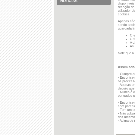
NOTÍCIAS
disponíveis
receção de 
utilizador 
cookies.
Apenas são 
sendo assim
guardada li
O e
O t
A d
As 
Note que a 
Assim send
- Cumpre a
- Encontra-
os process
- Apenas em
daquilo que
- Nunca é c
obrigados p
- Encontra-
com parceir
- Tem um es
- Não utili
dos mesmo
- Acima de 