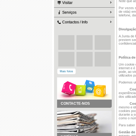
Note que as
Visitar
Por vezes s
de vida) em
Serviços
telefone, d
Contactos / Info
Divulgação
A Junta de 
prestem ser
confidencia
Política d
Um cookie c
internet e 
Mais fotos
pode, ao vi
utilizados 
Podemos uti
Coo
experiência
dos utiliza
CONTACTE-NOS
Coo
mesmo e ide
cookies pod
durante a s
como o núme
Para saber 
Gestão de
entanto, em