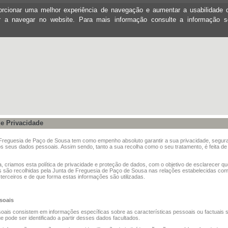
oporcionar uma melhor experiência de navegação e aumentar a usabilidad
ar a navegar no website. Para mais informação consulte a informação 
de Privacidade
 Freguesia de Paço de Sousa tem como empenho absoluto garantir a sua privacidade, segur
s seus dados pessoais. Assim sendo, tanto a sua recolha como o seu tratamento, é feita de
, criamos esta política de privacidade e proteção de dados, com o objetivo de esclarecer q
s são recolhidas pela Junta de Freguesia de Paço de Sousa nas relações estabelecidas co
e terceiros e de que forma estas informações são utilizadas.
soais
ais consistem em informações específicas sobre as características pessoais ou factuais 
ue pode ser identificado a partir desses dados facultados.