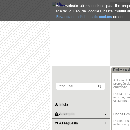
Este website utiliza cookies para lhe pr
aceitar o uso de cookies basta continu
Privacidade e Política de cookies
do site.
Política 
A Junta de
proteção do
cautelosa.
Desta forma
informaçõe
visitantes 
Início
Autarquia
Dados Pes
Dados pesso
A Freguesia
indivíduo q