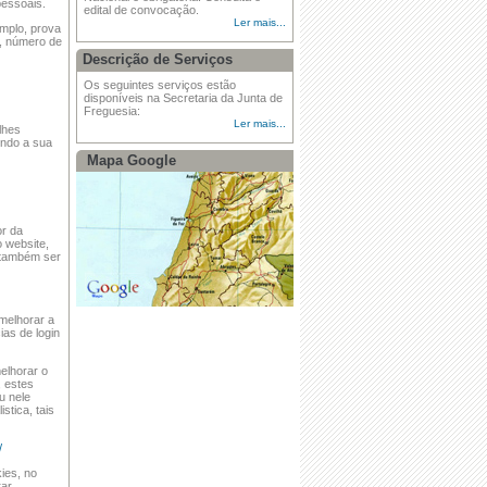
essoais.
·
Limpeza Linha do Douro
edital de convocação.
Ler mais...
mplo, prova
o, número de
·
Assembleia de Freguesia
Descrição de Serviços
·
Assembleia de Freguesia
Os seguintes serviços estão
disponíveis na Secretaria da Junta de
Freguesia:
·
AVISO - GRIPE AVIÁRIA
Ler mais...
lhes
indo a sua
Mapa Google
·
Tomada de posse da Assembleia de
Freguesia
or da
o website,
m também ser
melhorar a
ias de login
elhorar o
, estes
u nele
stica, tais
/
kies, no
rar