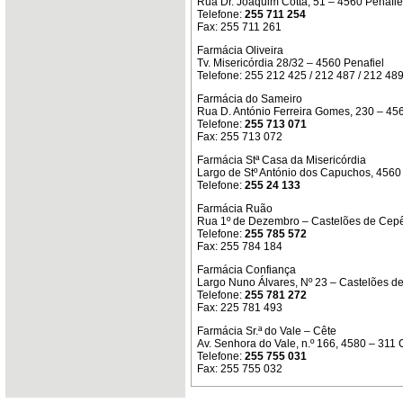
Rua Dr. Joaquim Cotta, 51 – 4560 Penafie
Telefone:
255 711 254
Fax: 255 711 261
Farmácia Oliveira
Tv. Misericórdia 28/32 – 4560 Penafiel
Telefone: 255 212 425 / 212 487 / 212 48
Farmácia do Sameiro
Rua D. António Ferreira Gomes, 230 – 456
Telefone:
255 713 071
Fax: 255 713 072
Farmácia Stª Casa da Misericórdia
Largo de Stº António dos Capuchos, 4560
Telefone:
255 24 133
Farmácia Ruão
Rua 1º de Dezembro – Castelões de Cep
Telefone:
255 785 572
Fax: 255 784 184
Farmácia Confiança
Largo Nuno Álvares, Nº 23 – Castelões 
Telefone:
255 781 272
Fax: 225 781 493
Farmácia Sr.ª do Vale – Cête
Av. Senhora do Vale, n.º 166, 4580 – 311 
Telefone:
255 755 031
Fax: 255 755 032