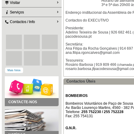
Horário de atendime
Visitar
3ª e 5ª das 20h00 
Serviços
Endereço institucional da Assembleia de
Contactos do EXECUTIVO
Contactos / Info
Presidente:
Adelino Teixeira de Sousa | 926 682 461
pacodesousa.pt
Secretária:
Ana Filipa da Rocha Gonçalves | 914 69
ana.filipa.rgoncalves@gmail.com
Tesoureira:
Rosário Barbosa | 919 809 466
(chamada p
rosario.barbosa.jfpacodesousa@gmail.c
Mais fotos
Contactos Úteis
BOMBEIROS
CONTACTE-NOS
Bombeiros Voluntários de Paço de Sousa
Av. Barão Lourenço Martins, 4560 - 382 
Telefone:
255 752230 / 255 752228
Fax: 255 754131
G.N.R.