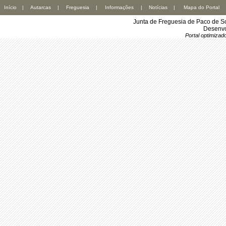
Início
|
Autarcas
|
Freguesia
|
Informações
|
Notícias
|
Mapa do Portal
Junta de Freguesia de Paco de S
Desenvo
Portal optimiza