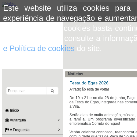
Este website utiliza cookies para
experiência de navegação e aumentar
aceitar o uso de cookies basta conti
mais informação consulte a informaç
e Política de cookies
do site.
Notícias
Festa do Egas 2026
A tradição está de volta!
De 19 a 21 e no dia 28 de junho, Paço 
da Festa do Egas, integrada nas comem
a Vila.
Início
Serão dias de muita animação, música, 
a família. Um programa diversificado 
Autarquia
emblemática Corrida do Egas!
A Freguesia
Venha celebrar connosco, reencontrar a
comunidade que faz de Paço de Sousa um