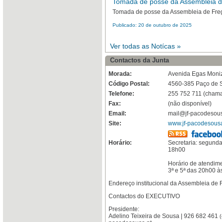
Tomada de posse da Assembleia d
Tomada de posse da Assembleia de Freg
Publicado: 20 de outubro de 2025
Ver todas as Notícas »
Contactos da Junta
Morada:
Avenida Egas Moni
Código Postal:
4560-385 Paço de 
Telefone:
255 752 711 (chamad
Fax:
(não disponível)
Email:
mail@jf-pacodesous
Site:
www.jf-pacodesousa
Horário:
Secretaria: segunda
18h00
Horário de atendime
3ª e 5ª das 20h00 
Endereço institucional da Assembleia de
Contactos do EXECUTIVO
Presidente:
Adelino Teixeira de Sousa | 926 682 461