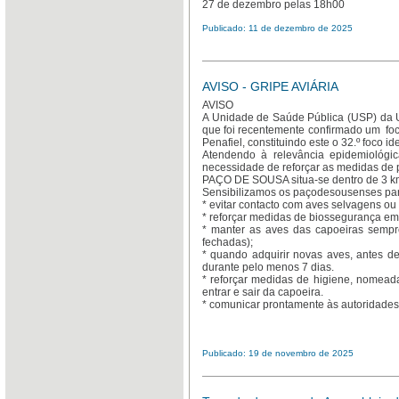
27 de dezembro pelas 18h00
Publicado: 11 de dezembro de 2025
AVISO - GRIPE AVIÁRIA
AVISO
A
Unidade de Saúde Pública (USP) da 
que foi recentemente confirmado um foco
Penafiel, constituindo este o 32.º foco i
Atendendo à relevância epidemiológic
necessidade de reforçar as medidas de 
PAÇO DE SOUSA situa-se dentro de 3 km
Sensibilizamos os paçodesousenses par
* evitar contacto com aves selvagens o
* reforçar medidas de biossegurança em
* manter as aves das capoeiras sempr
fechadas);
* quando adquirir novas aves, antes de
durante pelo menos 7 dias.
* reforçar medidas de higiene, nomea
entrar e sair da capoeira.
* comunicar prontamente às autoridades
Publicado: 19 de novembro de 2025