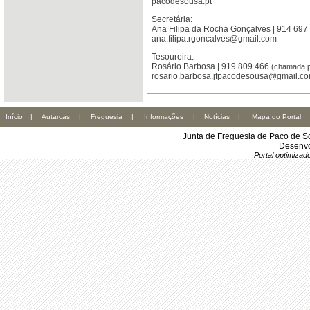
pacodesousa.pt
Secretária:
Ana Filipa da Rocha Gonçalves | 914 69
ana.filipa.rgoncalves@gmail.com
Tesoureira:
Rosário Barbosa | 919 809 466
(chamada p
rosario.barbosa.jfpacodesousa@gmail.c
Início
|
Autarcas
|
Freguesia
|
Informações
|
Notícias
|
Mapa do Portal
Junta de Freguesia de Paco de S
Desenvo
Portal optimiza