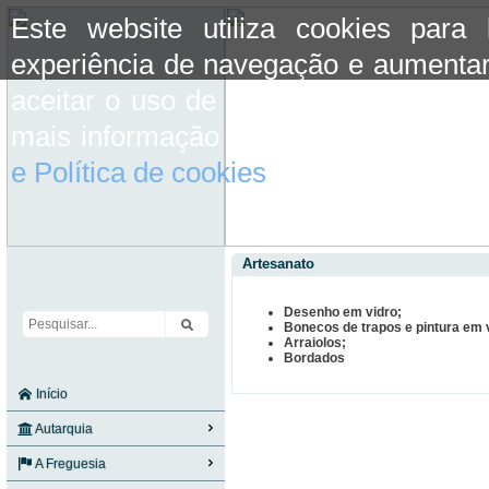
Este website utiliza cookies para
experiência de navegação e aumentar
aceitar o uso de cookies basta conti
mais informação consulte a informaç
e Política de cookies
do site.
Artesanato
Desenho em vidro;
Bonecos de trapos e pintura em 
Arraiolos;
Bordados
Início
Autarquia
A Freguesia