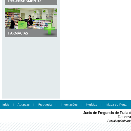
RECENSEAMENTO
Início
|
Autarcas
|
Freguesia
|
Informações
|
Notícias
|
Mapa do Portal
Junta de Freguesia de Praia 
Desenvo
Portal optimiza