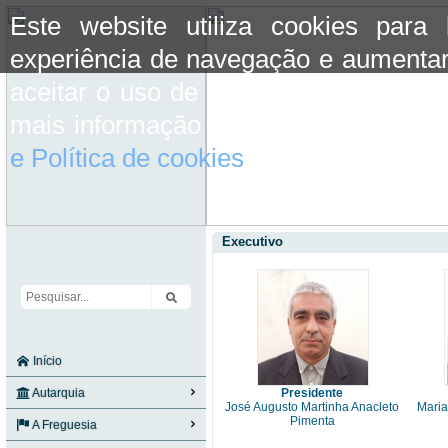
Este website utiliza cookies para
experiência de navegação e aumentar
aceitar o uso de cookies basta conti
mais informação consulte a informaç
e Política de cookies
do site.
Executivo
Início
Autarquia
Presidente
José Augusto Martinha Anacleto
Maria
Pimenta
A Freguesia