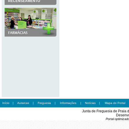
RECENSEAMENTO
Início
|
Autarcas
|
Freguesia
|
Informações
|
Notícias
|
Mapa do Portal
Junta de Freguesia de Praia 
Desenvo
Portal optimiza