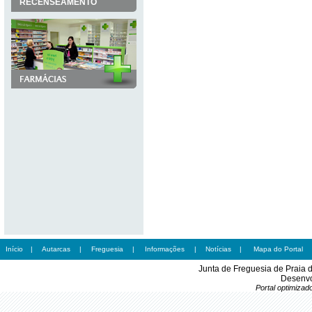
RECENSEAMENTO
Início
|
Autarcas
|
Freguesia
|
Informações
|
Notícias
|
Mapa do Portal
Junta de Freguesia de Praia 
Desenvo
Portal optimiza