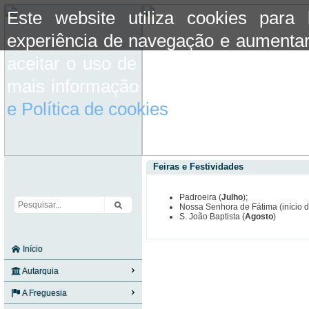
Este website utiliza cookies para
experiência de navegação e aumentar
aceitar o uso de cookies basta conti
mais informação consulte a informaç
e Política de cookies
do site.
Feiras e Festividades
Padroeira (
Julho
);
Nossa Senhora de Fátima (início 
S. João Baptista (
Agosto
)
Início
Autarquia
A Freguesia