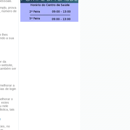
essoais.
mplo, prova
o, número de
·
CEMITÉRIOS - EDITAL Nº 2/2020
e lhes
indo a sua
·
CEMITÉRIOS - EDITAL Nº 2/2020
or da
o website,
m também ser
melhorar a
ias de login
·
HORÁRIO E NORMAS DE
FUNCIONAMENTO
elhorar o
, estes
u nele
stica, tais
/
kies, no
·
FREGUESIA POR TODOS
rar