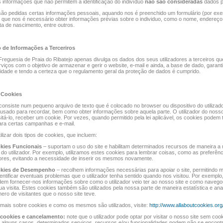
 informações que não permitem a identificação do indivíduo
não são consideradas
dados p
ão pedidas certas informações pessoais, aquando nos é preenchido um formulário (por exe
 que nos é necessário obter informações prévias sobre o individuo, como o nome, endereç
ata de nascimento, entre outros.
 de Informações a Terceriros
Freguesia de Praia do Ribatejo apenas divulga os dados dos seus utilizadores a terceiros qu
viços com o objetivo de armazenar e gerir o website, e-mail e ainda, a base de dado, garant
lidade e tendo a certeza que o regulamento geral da proteção de dados é cumprido.
e Cookies
onsiste num pequeno arquivo de texto que é colocado no browser ou dispositivo do utilizad
é usado para recordar, bem como obter informações sobre aquela parte. O utilizador do noss
sitá-lo, receber um cookie. Por vezes, quando permitido pela lei aplicável, os cookies pode
para certas campanhas e e-mail.
lizar dois tipos de cookies, que incluem:
kies Funcionais
– suportam o uso do site e habilitam determinados recursos de maneira a 
 do utilizador. Por exemplo, utilizamos estes cookies para lembrar coisas, como as preferênc
dores, evitando a necessidade de inserir os mesmos novamente.
kies de Desempenho
– recolhem informações necessárias para apoiar o site, permitindo m
ntificar eventuais problemas que o utilizador tenha sentido quando nos visitou. Por exemplo
em fornecer-nos informações sobre como o utilizador veio ter ao nosso site e como navego
ua visita. Estes cookies também são utilizados pela nossa parte de maneira estatística e anali
ro de visitantes que o nosso site teve.
mais sobre cookies e como os mesmos são utilizados, visite:
http://www.allaboutcookies.org
 cookies e cancelamento:
note que o utilizador pode optar por visitar o nosso site sem coo
 alguns casos, determinados serviços, recursos e/ou funcionalidades podem não se encont