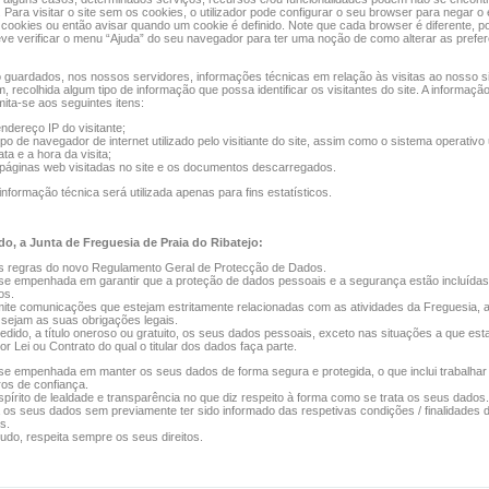
. Para visitar o site sem os cookies, o utilizador pode configurar o seu browser para negar o 
cookies ou então avisar quando um cookie é definido. Note que cada browser é diferente, po
deve verificar o menu “Ajuda” do seu navegador para ter uma noção de como alterar as prefe
guardados, nos nossos servidores, informações técnicas em relação às visitas ao nosso si
, recolhida algum tipo de informação que possa identificar os visitantes do site. A informaçã
mita-se aos seguintes itens:
ndereço IP do visitante;
ipo de navegador de internet utilizado pelo visitiante do site, assim como o sistema operativo
ata e a hora da visita;
páginas web visitadas no site e os documentos descarregados.
informação técnica será utilizada apenas para fins estatísticos.
o, a Junta de Freguesia de Praia do Ribatejo:
s regras do novo Regulamento Geral de Protecção de Dados.
se empenhada em garantir que a proteção de dados pessoais e a segurança estão incluída
os.
ite comunicações que estejam estritamente relacionadas com as atividades da Freguesia, a
 sejam as suas obrigações legais.
edido, a título oneroso ou gratuito, os seus dados pessoais, exceto nas situações a que es
or Lei ou Contrato do qual o titular dos dados faça parte.
se empenhada em manter os seus dados de forma segura e protegida, o que inclui trabalha
os de confiança.
pírito de lealdade e transparência no que diz respeito à forma como se trata os seus dados.
za os seus dados sem previamente ter sido informado das respetivas condições / finalidades d
s.
tudo, respeita sempre os seus direitos.