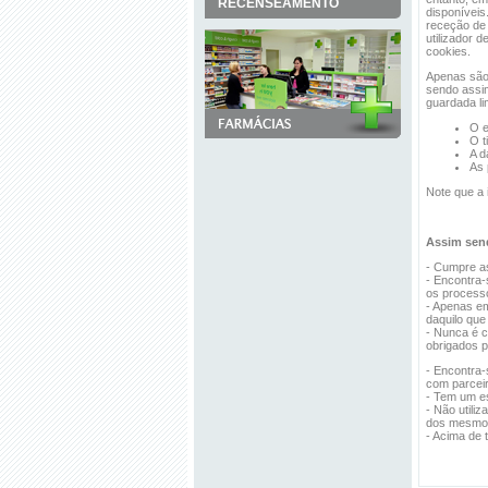
RECENSEAMENTO
disponíveis
receção de 
utilizador 
cookies.
Apenas são 
sendo assim
guardada li
O e
O t
A d
As 
Note que a 
Assim send
- Cumpre a
- Encontra-
os process
- Apenas em
daquilo que
- Nunca é c
obrigados p
- Encontra-
com parceir
- Tem um es
- Não utili
dos mesmo
- Acima de 