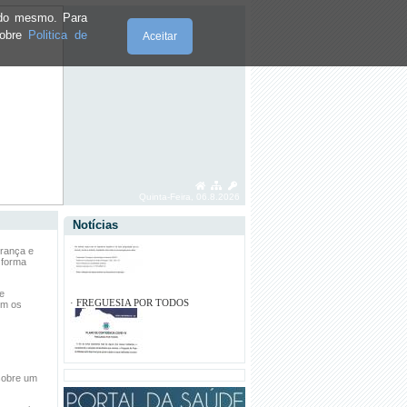
e do mesmo. Para
sobre
Politica de
Aceitar
Quinta-Feira, 06.8.2026
Notícias
urança e
 forma
ue
·
RECOLHA DE RESÍDUOS SÓLIDOS
om os
URBANOS - ANO 2023
·
EDITAL Nº 1 / 2022
·
TELEFONES ÚTEIS
sobre um