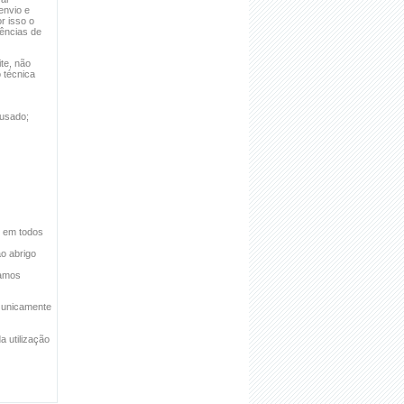
envio e
r isso o
rências de
te, não
o técnica
·
COMÉRCIOS ABERTOS NA
FREGUESIA
 usado;
s em todos
o abrigo
tamos
r unicamente
a utilização