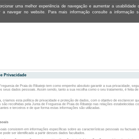
oporcionar uma melhor experiência de navegação e aumentar a usabilidad
ar a navegar no website. Para mais informação consulte a informação 
de Privacidade
Freguesia de Praia do Ribatejo tem como empenho absoluto garantir a sua privacidade, seg
s seus dados pessoais. Assim sendo, tanto a sua recolha como o seu tratamento, é feita de
, criamos esta política de privacidade e proteção de dados, com o objetivo de esclarecer q
 são recolhidas pela Junta de Freguesia de Praia do Ribatejo nas relações estabelecidas c
tantes e terceiros e de que forma estas informações são utilizadas.
soais
ais consistem em informações específicas sobre as características pessoais ou factuais 
ue pode ser identificado a partir desses dados facultados.