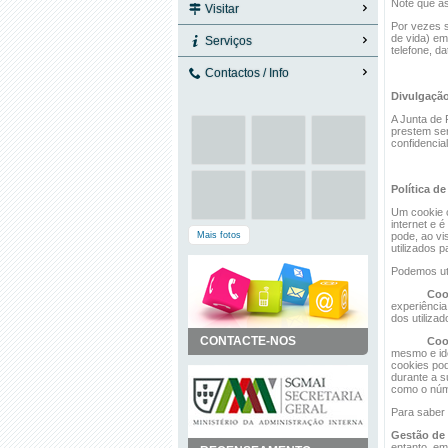
Note que as
Visitar
Por vezes s
de vida) em
Serviços
telefone, d
Contactos / Info
Divulgação
A Junta de 
prestem ser
confidencia
Política d
Um cookie c
internet e 
Mais fotos
pode, ao vi
utilizados 
Podemos uti
Coo
experiência
dos utiliza
CONTACTE-NOS
Coo
mesmo e ide
cookies pod
durante a s
como o núme
Para saber 
Gestão de
entanto, em