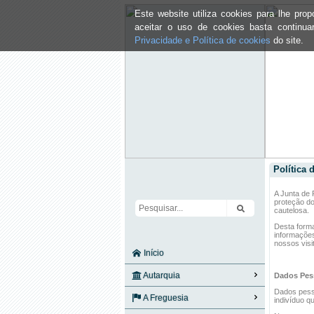
Este website utiliza cookies para lhe pr
aceitar o uso de cookies basta continu
Privacidade e Política de cookies
do site.
Política 
A Junta de 
proteção do
cautelosa.
Desta forma
informações
nossos visi
Início
Autarquia
Dados Pes
Dados pesso
A Freguesia
indivíduo q